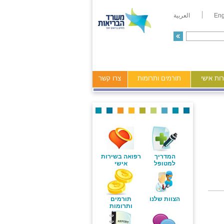
Eng
العربية
ות אישי
תורמים ותרומות
צרו קשר
המדריך
רפואה בשירות
למטופל
אישי
הצוות שלנו
תורמים
ותרומות