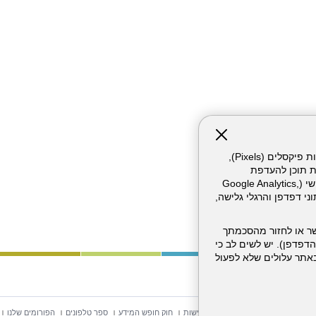
אתר זה עושה שימוש בקבצי עוגיות (Cookies) ובטכנולוגיות דומות, לרבות פיקסלים (Pixels),
ת תוכן להעדפת
המשתמש. חלק מהעוגיות והפיקסלים מופעלים ע"י ספקי שירות צד שלישי (Google Analytics,
וכו'), שעשויים לעבד מידע שאינו מזהה לרבות כתובת IP, נתוני דפדפן והרגלי גלישה,
ר או לחזור מהסכמתך
דפדפן). יש לשים לב כי
 מהשירותים באתר עלולים שלא לפעול
וש באתר
מפת אתר
הצהרת נגישות
חוק חופש המידע
ספר טלפונים
הפורומים שלנו