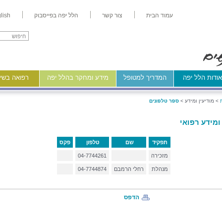
עמוד הבית
צור קשר
הלל יפה בפייסבוק
lish
ודות הלל יפה
המדריך למטופל
מידע ומחקר בהלל יפה
רפואה בשיר
>
מודיעין ומידע >
ספר טלפונים
ומידע רפואי
תפקיד
שם
טלפון
פקס
מזכירה
04-7744261
מנהלת
רחלי הרמבם
04-7744874
הדפס