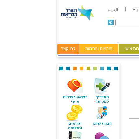
Eng
العربية
ות אישי
תורמים ותרומות
צרו קשר
המדריך
רפואה בשירות
למטופל
אישי
הצוות שלנו
תורמים
ותרומות