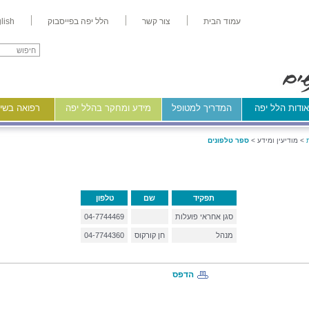
עמוד הבית
צור קשר
הלל יפה בפייסבוק
lish
ודות הלל יפה
המדריך למטופל
מידע ומחקר בהלל יפה
רפואה בשיר
>
מודיעין ומידע >
ספר טלפונים
תפקיד
שם
טלפון
סגן אחראי פועלות
04-7744469
מנהל
חן קורקוס
04-7744360
הדפס