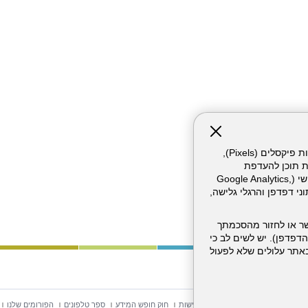
אתר זה עושה שימוש בקבצי עוגיות (Cookies) ובטכנולוגיות דומות, לרבות פיקסלים (Pixels),
ת תוכן להעדפת
המשתמש. חלק מהעוגיות והפיקסלים מופעלים ע"י ספקי שירות צד שלישי (Google Analytics,
וכו'), שעשויים לעבד מידע שאינו מזהה לרבות כתובת IP, נתוני דפדפן והרגלי גלישה,
ר או לחזור מהסכמתך
דפדפן). יש לשים לב כי
 מהשירותים באתר עלולים שלא לפעול
וש באתר
מפת אתר
הצהרת נגישות
חוק חופש המידע
ספר טלפונים
הפורומים שלנו