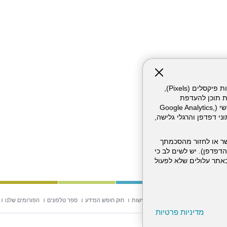
אתר זה עושה שימוש בקבצי עוגיות (Cookies) ובטכנולוגיות דומות, לרבות פיקסלים (Pixels),
ת תוכן להעדפת
המשתמש. חלק מהעוגיות והפיקסלים מופעלים ע"י ספקי שירות צד שלישי (Google Analytics,
וכו'), שעשויים לעבד מידע שאינו מזהה לרבות כתובת IP, נתוני דפדפן והרגלי גלישה,
ר או לחזור מהסכמתך
דפדפן). יש לשים לב כי
 מהשירותים באתר עלולים שלא לפעול
וש באתר
מפת אתר
הצהרת נגישות
חוק חופש המידע
ספר טלפונים
הפורומים שלנו
מדיניות פרטיות