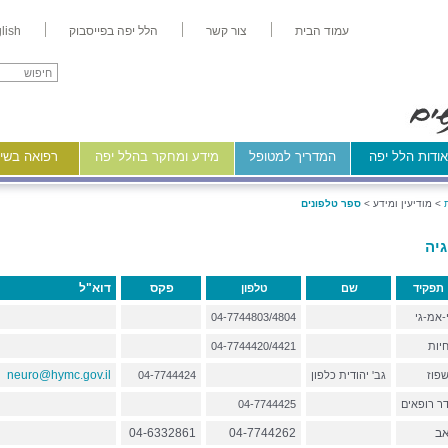
עמוד הבית
צור קשר
הלל יפה בפייסבוק
lish
ודות הלל יפה
המדריך למטופל
מידע ומחקר בהלל יפה
רפואה בשיר
>
מודיעין ומידע >
ספר טלפונים
גיה
פקס
דוא"ל
תפקיד
שם
טלפון
-אמ-גי
04-7744803/4804
יות
04-7744420/4421
neuro@hymc.gov.il
פוז
גב' יהודית כלפון
04-7744424
ר רופאים
04-7744425
אב
04-7744262
04-6332861