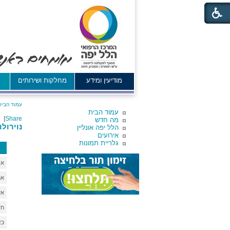
מודיעין ומידע
מחלקות ושירותים
א
עמוד הבית
עמוד הבית
|
Share
מה חדש
נוירולו
הלל יפה אונליין
אירועים
גלריית תמונות
אי
אח
אש
חד
כ