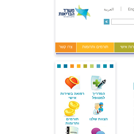
Eng
العربية
ות אישי
תורמים ותרומות
צרו קשר
המדריך
רפואה בשירות
למטופל
אישי
הצוות שלנו
תורמים
ותרומות