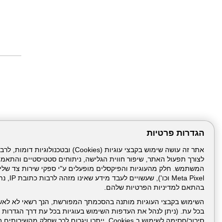
הגדרות פרטיות
לצורך תפעול האתר, שיפור חווית הגלישה, ניתוחים סטטיסטיים והתאמ
דרונט
דיגיטל
-
Meta Pixel 
בניית
בהתאם למדיניות הפרטיות שלהם.
עמוד הבית
תנאי שימ
אתרים,
בניית
השימוש בקבצי העוגיות מותנה בהסכמתך המפורשת, הנך רשאי לא לאש
אתרי
בכל עת. (ניתן לנהל את העדפות השימוש בעוגיות בכל עת דרך הגדרות ה
ניהול תכנים:
וורדפרס,
בניית
סירוב/חסימה לשימוש ב Cookies, ייתכן ויגרום לכך שחלק