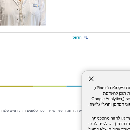
הדפס
אתר זה עושה שימוש בקבצי עוגיות (Cookies) ובטכנולוגיות דומות, לרבות פיקסלים (Pixels),
ת תוכן להעדפת
המשתמש. חלק מהעוגיות והפיקסלים מופעלים ע"י ספקי שירות צד שלישי (Google Analytics,
וכו'), שעשויים לעבד מידע שאינו מזהה לרבות כתובת IP, נתוני דפדפן והרגלי גלישה,
וש באתר
מפת אתר
הצהרת נגישות
חוק חופש המידע
ספר טלפונים
הפורומים שלנו
ר או לחזור מהסכמתך
דפדפן). יש לשים לב כי
 מהשירותים באתר עלולים שלא לפעול