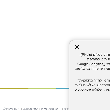
אתר זה עושה שימוש בקבצי עוגיות (Cookies) ובטכנולוגיות דומות, לרבות פיקסלים (Pixels),
ת תוכן להעדפת
המשתמש. חלק מהעוגיות והפיקסלים מופעלים ע"י ספקי שירות צד שלישי (Google Analytics,
וכו'), שעשויים לעבד מידע שאינו מזהה לרבות כתובת IP, נתוני דפדפן והרגלי גלישה,
ר או לחזור מהסכמתך
דפדפן). יש לשים לב כי
 מהשירותים באתר עלולים שלא לפעול
וש באתר
מפת אתר
הצהרת נגישות
חוק חופש המידע
ספר טלפונים
הפורומים שלנו