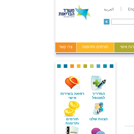
Eng
العربية
ות אישי
תורמים ותרומות
צרו קשר
המדריך
רפואה בשירות
למטופל
אישי
הצוות שלנו
תורמים
ותרומות