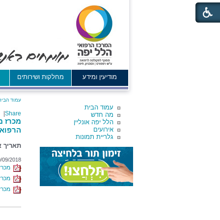
מודיעין ומידע
מחלקות ושירותים
א
עמוד הבית
עמוד הבית
|
Share
מה חדש
הלל יפה אונליין
אירועים
הרפואי
גלריית תמונות
תאריך אחרון 
/09/2018
מכרז מס' 4/2018
מכרז מס' 24/2018 -
מכרז מס' 24/2018 - סימון הח