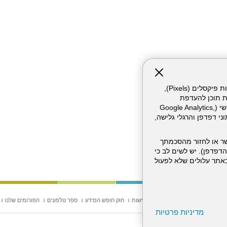
אתר זה עושה שימוש בקבצי עוגיות (Cookies) ובטכנולוגיות דומות, לרבות פיקסלים (Pixels),
ת תוכן להעדפת
המשתמש. חלק מהעוגיות והפיקסלים מופעלים ע"י ספקי שירות צד שלישי (Google Analytics,
וכו'), שעשויים לעבד מידע שאינו מזהה לרבות כתובת IP, נתוני דפדפן והרגלי גלישה,
ר או לחזור מהסכמתך
דפדפן). יש לשים לב כי
 מהשירותים באתר עלולים שלא לפעול
וש באתר
מפת אתר
הצהרת נגישות
חוק חופש המידע
ספר טלפונים
הפורומים שלנו
מדיניות פרטיות