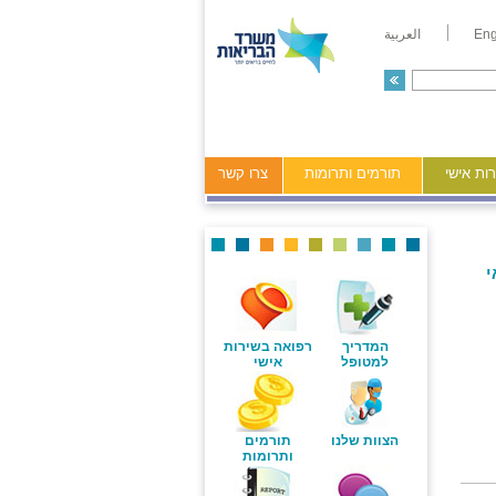
Eng
العربية
ות אישי
תורמים ותרומות
צרו קשר
י
המדריך
רפואה בשירות
למטופל
אישי
הצוות שלנו
תורמים
ותרומות