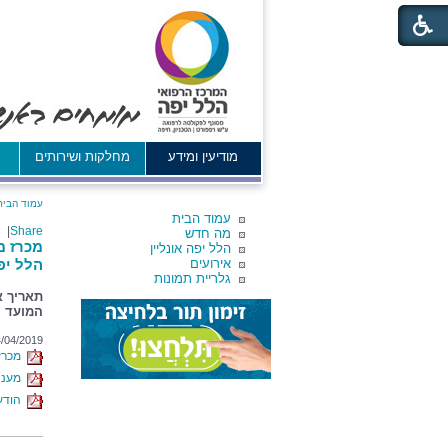
מודיעין ומידע
מחלקות ושירותים
א
עמוד הבית
עמוד הבית
|
Share
מה חדש
הלל יפה אונליין
אירועים
הלל יפ
גלריית תמונות
תאריך אחרון 
המועד האחר
/04/2019
מכרז מס' 6/2019
מענה
הודעה