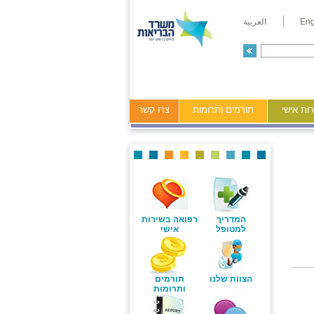
Eng
العربية
ות אישי
תורמים ותרומות
צרו קשר
המדריך
רפואה בשירות
למטופל
אישי
הצוות שלנו
תורמים
ותרומות