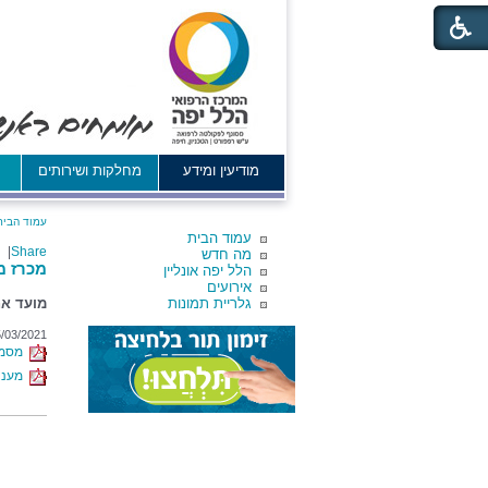
מודיעין ומידע
מחלקות ושירותים
א
עמוד הבית
עמוד הבית
|
Share
מה חדש
מכרז מס' 3/2021 - שדרוג מערכת האספקה 
הלל יפה אונליין
אירועים
גלריית תמונות
מועד אחרון ל
/03/2021
מסמכי
מענה