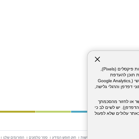
אתר זה עושה שימוש בקבצי עוגיות (Cookies) ובטכנולוגיות דומות, לרבות פיקסלים (Pixels),
ת תוכן להעדפת
המשתמש. חלק מהעוגיות והפיקסלים מופעלים ע"י ספקי שירות צד שלישי (Google Analytics,
וכו'), שעשויים לעבד מידע שאינו מזהה לרבות כתובת IP, נתוני דפדפן והרגלי גלישה,
ר או לחזור מהסכמתך
דפדפן). יש לשים לב כי
 מהשירותים באתר עלולים שלא לפעול
וש באתר
מפת אתר
הצהרת נגישות
חוק חופש המידע
ספר טלפונים
הפורומים שלנו