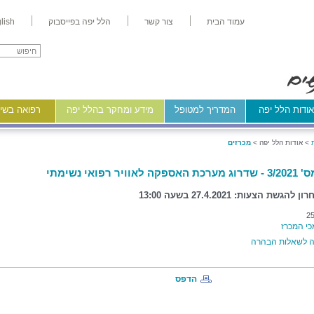
עמוד הבית
צור קשר
הלל יפה בפייסבוק
lish
ודות הלל יפה
המדריך למטופל
מידע ומחקר בהלל יפה
רפואה בשיר
>
אודות הלל יפה >
מכרזים
לאוויר רפואי נשימתי
הגשת הצעות: 27.4.2021 בשעה 13:00
25
 המכרז
 לשאלות הבהרה
הדפס