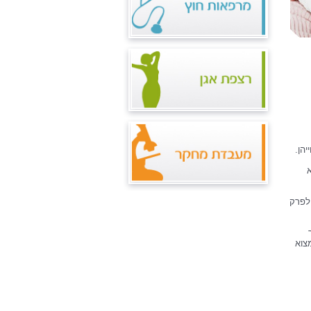
הן.
 לפרק
צוא