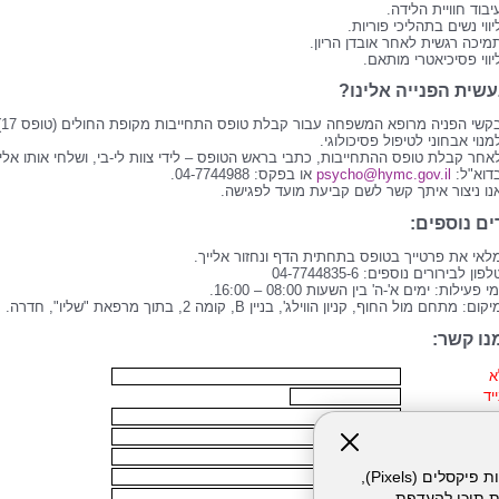
יבוד חוויית הלידה.
יווי נשים בתהליכי פוריות.
מיכה רגשית לאחר אובדן הריון.
יווי פסיכיאטרי מותאם.
עשית הפנייה אלינו?
בקשי הפניה מרופא ה
מנוי אבחוני לטיפול פסיכולוגי.
אחר קבלת טופס ההתחייבות, כתבי בראש הטופס – לידי צוות לי-בי, ושלחי אותו אלינ
דוא"ל:
psycho@hymc.gov.il
או בפקס: 04-7744988.
נו ניצור איתך קשר לשם קביעת מועד לפגישה.
ים נוספים:
לאי את פרטייך בטופס בתחתית הדף ונחזור אלייך.
לפון לבירורים נוספים: 04-7744835-6
מי פעילות: ימים א'-ה' בין השעות 08:00 – 16:00.
קום: מתחם מול החוף, קניון הווילג', בניין B, קומה 2, בתוך מרפאת "שליו", חדרה.
נו קשר:
א
יד
הלידה האחרונה
ולים
אתר זה עושה שימוש בקבצי עוגיות (Cookies) ובטכנולוגיות דומות, לרבות פיקסלים (Pixels),
ת הקוד הבא
ת תוכן להעדפת