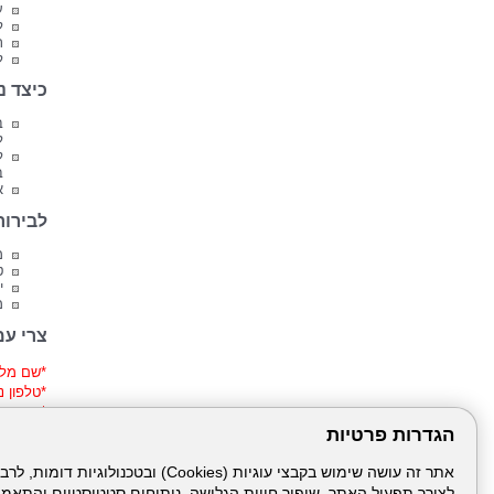
ע
ל
ת
ל
כיצד נ
ל
ל
ב
א
לבירור
מ
ט
י
מי
צרי עמ
*
שם מל
*
טלפון ני
*
כתובת
*
ת.ז
הגדרות פרטיות
*
תאריך 
*
קופת ח
*הקלד א
לצורך תפעול האתר, שיפור חווית הגלישה, ניתוחים סטטיסטיים והתאמ