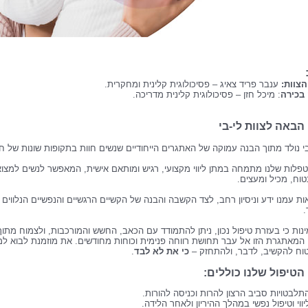
צוות:
ענבר פריד צאיג – פסיכולוגית קלינית ומחקרית.
בכירה
: מיכל חזן – פסיכולוגית קלינית מדריכה.
הבאה לצוות לי-בי
בי נולד מתוך הבנה עמוקה של האתגרים הייחודיים שנשים חוות בתקופות שונות של חיי
טפלות שלנו מתמחה במתן ליווי מקצועי, רגיש ומותאם אישית, המאפשר לנשים למצוא
וח, מכיל ומעצים.
ות עמנו ידע וניסיון רחב, לצד הקשבה והבנה של הקשיים הרגשיים והנפשיים הנלווים
.
נות כי בעזרת טיפול נכון, ניתן להתמודד עם הכאב, החשש והמורכבות, ולצמוח מתוך
המאתגרת הזו אל עבר תחושת רווחה פנימית וכוחות מחודשים. את מוזמנת לבוא למ
וח להקשיב, לדבר, ולהתחזק –
כי את לא לבד
.
הטיפול שלנו כוללים:
תלבטויות סביב הרצון להרות וכניסה להורות.
יווי וטיפול נפשי במהלך ההיריון ולאחר הלידה.