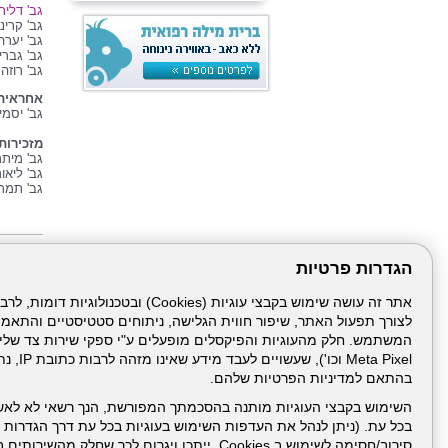
גב'
דלית
גב' קרינה
גב' יערה
גב' גברי
גב' רוזה
אחראית 
גב' יסמין
מזכירות:
גב' מיתר
גב' ליאו
גב' תמר
הגדרות פרטיות
לצורך תפעול האתר, שיפור חווית הגלישה, ניתוחים סטטיסטיים והתאמ
דרונט
ניהול תכנ
דיגיטל
-
Meta Pixel 
בניית
בהתאם למדיניות הפרטיות שלהם.
אתרים,
בניית
השימוש בקבצי העוגיות מותנה בהסכמתך המפורשת, הנך רשאי לא לאש
אתרי
בכל עת. (ניתן לנהל את העדפות השימוש בעוגיות בכל עת דרך הגדרות ה
וורדפרס,
סירוב/חסימה לשימוש ב Cookies, ייתכן ויגרום לכך שחלק