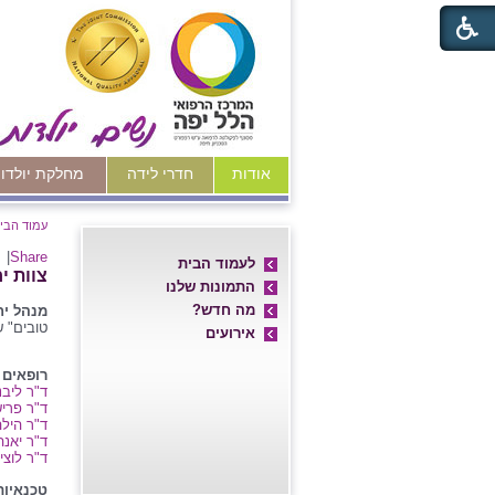
אודות
חדרי לידה
מחלקת יולדו
עמוד הבי
|
Share
לעמוד הבית
צוות י
התמונות שלנו
מה חדש?
מנהל יח
טובים" 
אירועים
רופאים 
ד"ר ליב
ד"ר פריש
ד"ר היל
ד"ר יאנה
ד"ר לוצי'
טכנאיות