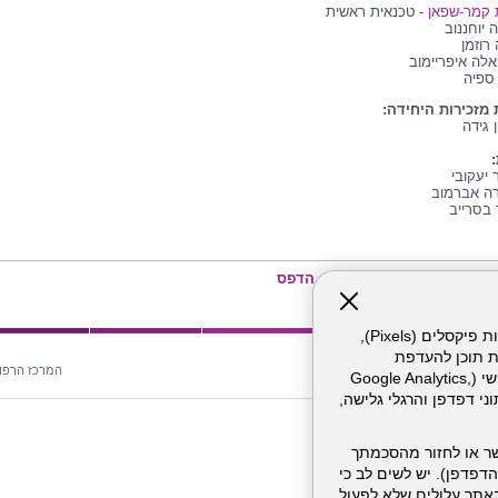
 קמר-שפאן
- טכנאית ראשית
 יוחננוב
 רוזמן
אלה איפריימוב
 ספיה
מזכירות היחידה:
 גידה
 יעקובי
רה אברמוב
 בסרייב
הדפס
אתר זה עושה שימוש בקבצי עוגיות (Cookies) ובטכנולוגיות דומות, לרבות פיקסלים (Pixels),
ת תוכן להעדפת
ים:
המרכז הרפוא
המשתמש. חלק מהעוגיות והפיקסלים מופעלים ע"י ספקי שירות צד שלישי (Google Analytics,
וכו'), שעשויים לעבד מידע שאינו מזהה לרבות כתובת IP, נתוני דפדפן והרגלי גלישה,
ר או לחזור מהסכמתך
דפדפן). יש לשים לב כי
 מהשירותים באתר עלולים שלא לפעול