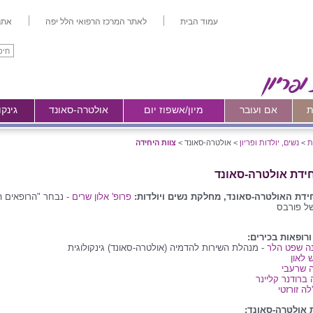
עמוד הבית
לאתר המרכז הרפואי הלל יפה
אתר
ת
אם ועובר
מיון/אשפוז יום
אולטרה-סאונד
גינקו
ת
>
נשים, יולדות ופריון
>
אולטרה-סאונד >
צוות היחידה
חידת אולטרה-סאונד
ידת האולטרה-סאונד, מחלקת נשים ויולדות:
פרופ' אלון שרים
- נבחר "הרופאים ה
של פורבס
ורופאות בכירים:
נה שפט הלר
- מנהלת השירות להדמיה (אולטרה-סאונד) גינקולוגית
 לאון
ה שרעבי
 ברודנר קליינר
לה זורזטי
 אולטרה-סאונד: