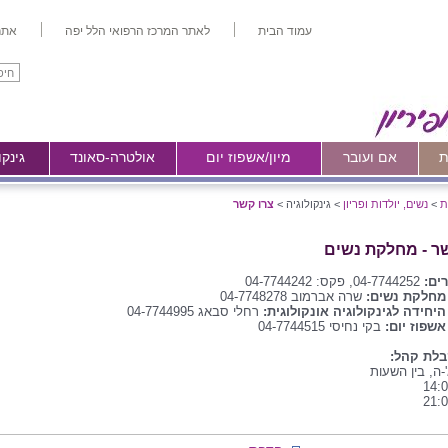
עמוד הבית
לאתר המרכז הרפואי הלל יפה
אתר
ת
אם ועובר
מיון/אשפוז יום
אולטרה-סאונד
גינקו
ת
>
נשים, יולדות ופריון
>
גינקולוגיה >
צרו קשר
ר - מחלקת נשים
רים:
04-7744252, פקס: 04-7744242
מחלקת נשים:
שרה אברמוב 04-7748278
היחידה לגינקולוגיה אונקולוגית:
רחלי סבאג 04-7744995
אשפוז יום:
בקי נחיסי 04-7744515
בלת קהל:
-ה, בין השעות
14:0
21:0