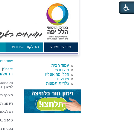
מודיעין ומידע
מחלקות ושירותים
א
עמוד הבית
עמוד הבית
|
Share
מה חדש
דרוש/ה
הלל יפה אונליין
אירועים
גלריית תמונות
/04/2024
למערך הפ
מצורף תי
רק פניות
נא לשלוח
טלפון: 04-7748931
בפנייה נ