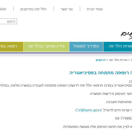
עמוד הבית
צור קשר
הלל יפה בפייסבוק
lish
ודות הלל יפה
המדריך למטופל
מידע ומחקר בהלל יפה
רפואה בשיר
>
אודות הלל יפה >
דרושים
 רופא/ה מתמחה בפסיכיאטריה
17
סיכיאטריה במרכז הרפואי הלל יפה דרוש/ה רופא/ה מתמחה לעבודה במשרה מלאה, במילוי 
אור העיסוק ודרישות המשרה.
 מתאימות תענינה.
 קורות חיים לדוא"ל:
CV@hymc.gov.il
א לציין את תחום העיסוק אליו מוגשת המועמדות.