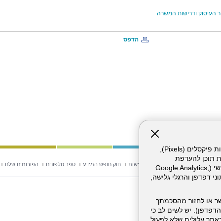
 העיסוק ודרישות המשרה
הדפס
אתר זה עושה שימוש בקבצי עוגיות (Cookies) ובטכנולוגיות דומות, לרבות פיקסלים (Pixels),
ת תוכן להעדפת
וש באתר
מפת אתר
הצהרת נגישות
חוק חופש המידע
ספר טלפונים
הפורומים שלנו
המשתמש. חלק מהעוגיות והפיקסלים מופעלים ע"י ספקי שירות צד שלישי (Google Analytics,
וכו'), שעשויים לעבד מידע שאינו מזהה לרבות כתובת IP, נתוני דפדפן והרגלי גלישה,
ר או לחזור מהסכמתך
דפדפן). יש לשים לב כי
 מהשירותים באתר עלולים שלא לפעול