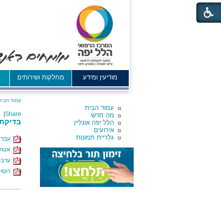
מודיעין ומידע
מחלקות ושירותים
א
עמוד הבית
עמוד הבית
|
Share
מה חדש
בדיקת 
הלל יפה אונליין
אירועים
גלריית תמונות
עברי
אנגל
ערבי
רוסי