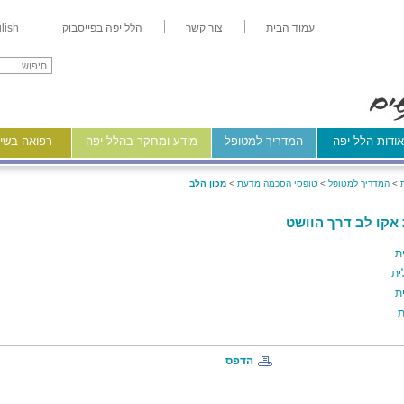
עמוד הבית
צור קשר
הלל יפה בפייסבוק
lish
ודות הלל יפה
המדריך למטופל
מידע ומחקר בהלל יפה
רפואה בשיר
>
המדריך למטופל
>
טופסי הסכמה מדעת
>
מכון הלב
אקו לב דרך הוושט
ת
ית
ת
ת
הדפס