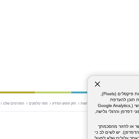
אתר זה עושה שימוש בקבצי עוגיות (Cookies) ובטכנולוגיות דומות, לרבות פיקסלים (Pixels),
ת תוכן להעדפת
וש באתר
מפת אתר
הצהרת נגישות
חוק חופש המידע
ספר טלפונים
הפורומים שלנו
המשתמש. חלק מהעוגיות והפיקסלים מופעלים ע"י ספקי שירות צד שלישי (Google Analytics,
וכו'), שעשויים לעבד מידע שאינו מזהה לרבות כתובת IP, נתוני דפדפן והרגלי גלישה,
ר או לחזור מהסכמתך
דפדפן). יש לשים לב כי
 מהשירותים באתר עלולים שלא לפעול