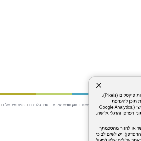
אתר זה עושה שימוש בקבצי עוגיות (Cookies) ובטכנולוגיות דומות, לרבות פיקסלים (Pixels),
ת תוכן להעדפת
וש באתר
מפת אתר
הצהרת נגישות
חוק חופש המידע
ספר טלפונים
הפורומים שלנו
המשתמש. חלק מהעוגיות והפיקסלים מופעלים ע"י ספקי שירות צד שלישי (Google Analytics,
וכו'), שעשויים לעבד מידע שאינו מזהה לרבות כתובת IP, נתוני דפדפן והרגלי גלישה,
ר או לחזור מהסכמתך
דפדפן). יש לשים לב כי
 מהשירותים באתר עלולים שלא לפעול