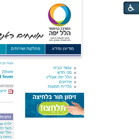
מודיעין ומידע
מחלקות ושירותים
א
עמוד הבית
עמוד הבית
|
Share
מה חדש
d fever
הלל יפה אונליין
אירועים
גלריית תמונות
/07/2010
לחצו 
כתבות 
ילדה את
כנגד כל 
הלל יפה
ניתוח במשקל 