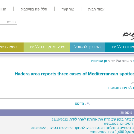
עמוד הבית
צור קשר
הלל יפה בפייסבוק
lish
ודות הלל יפה
המדריך למטופל
מידע ומחקר בהלל יפה
רפואה בשיר
>
אודות הלל יפה >
מן העיתונות
Hadera area reports three cases of Mediterranean spotte
26
לפתיחת הכתבה
הדפס
נוספות
 בתה בזמן שביקרה את אחותה לאחר לידה,
21/10/2022
הסיכויים,
6/10/2022
: הסתיים בהצלחה הכנס הרביעי למחקר ופרויקטים בסיעוד,
3/10/2022
1,400 גרם,
23/08/2022