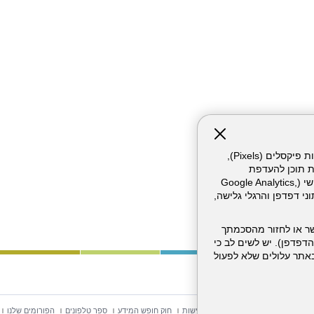
אתר זה עושה שימוש בקבצי עוגיות (Cookies) ובטכנולוגיות דומות, לרבות פיקסלים (Pixels),
ת תוכן להעדפת
המשתמש. חלק מהעוגיות והפיקסלים מופעלים ע"י ספקי שירות צד שלישי (Google Analytics,
וכו'), שעשויים לעבד מידע שאינו מזהה לרבות כתובת IP, נתוני דפדפן והרגלי גלישה,
ר או לחזור מהסכמתך
דפדפן). יש לשים לב כי
 מהשירותים באתר עלולים שלא לפעול
וש באתר
מפת אתר
הצהרת נגישות
חוק חופש המידע
ספר טלפונים
הפורומים שלנו