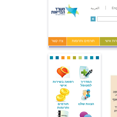
Eng
العربية
ות אישי
תורמים ותרומות
צרו קשר
המדריך
רפואה בשירות
למטופל
אישי
הצוות שלנו
תורמים
ותרומות