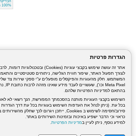
הבדיקה
100% הצלחה,
הגדרות פרטיות
לצורך תפעול האתר, שיפור חווית הגלישה, ניתוחים סטטיסטיים והתאמ
Meta Pixel 
בהתאם למדיניות הפרטיות שלהם.
השימוש בקבצי העוגיות מותנה בהסכמתך המפורשת, הנך רשאי לא לאש
בכל עת. (ניתן לנהל את העדפות השימוש בעוגיות בכל עת דרך הגדרות ה
סירוב/חסימה לשימוש ב Cookies, ייתכן ויגרום לכך שחלק
כראוי וכי הדבר ישפיע באיכות ובזמינות השירותים באתר.
דרונט
למידע נוסף, ניתן לעיין ב
מדיניות הפרטיות
.
דיגיטל
-
בניית
עמוד הבית
תנאי שימ
אתרים,