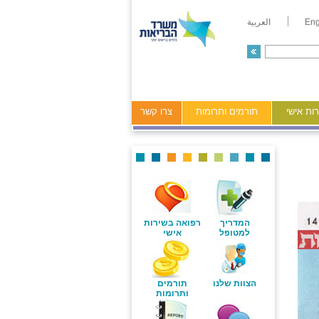
Eng
العربية
ות אישי
תורמים ותרומות
צרו קשר
המדריך
רפואה בשירות
למטופל
אישי
הצוות שלנו
תורמים
ותרומות