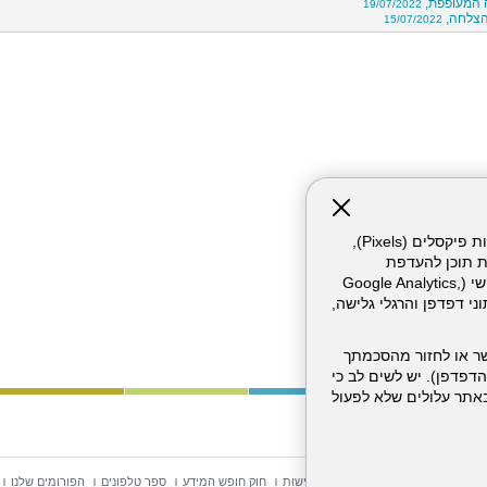
 המעופפת,
19/07/2022
15/07/2022
אתר זה עושה שימוש בקבצי עוגיות (Cookies) ובטכנולוגיות דומות, לרבות פיקסלים (Pixels),
ת תוכן להעדפת
המשתמש. חלק מהעוגיות והפיקסלים מופעלים ע"י ספקי שירות צד שלישי (Google Analytics,
וכו'), שעשויים לעבד מידע שאינו מזהה לרבות כתובת IP, נתוני דפדפן והרגלי גלישה,
ר או לחזור מהסכמתך
דפדפן). יש לשים לב כי
 מהשירותים באתר עלולים שלא לפעול
וש באתר
מפת אתר
הצהרת נגישות
חוק חופש המידע
ספר טלפונים
הפורומים שלנו