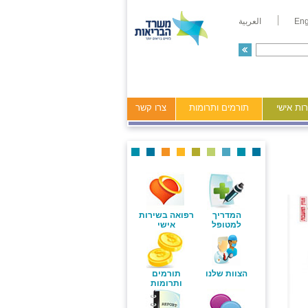
Eng
العربية
ות אישי
תורמים ותרומות
צרו קשר
המדריך
רפואה בשירות
למטופל
אישי
הצוות שלנו
תורמים
ותרומות