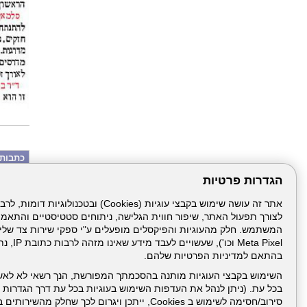
כתבות 
ילדה את
הגדרות פרטיות
כנגד כל 
הלל יפה
ניתוח במשקל 
"פונה ל
לצורך תפעול האתר, שיפור חווית הגלישה, ניתוחים סטטיסטיים והתאמ
דוקטור, 
אלכסנדר
מהטיפה
Meta Pixel 
הבדיקה
בהתאם למדיניות הפרטיות שלהם.
100% הצלחה,
השימוש בקבצי העוגיות מותנה בהסכמתך המפורשת, הנך רשאי לא לאש
בכל עת. (ניתן לנהל את העדפות השימוש בעוגיות בכל עת דרך הגדרות ה
סירוב/חסימה לשימוש ב Cookies, ייתכן ויגרום לכך שחלק