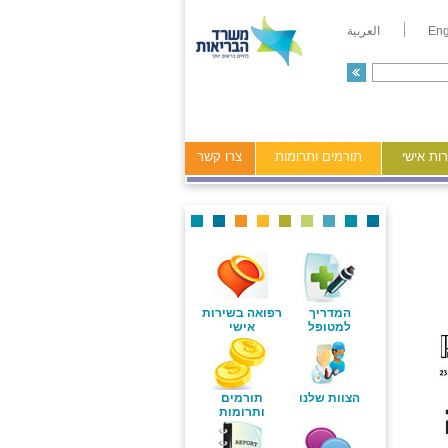
Eng
العربية
ות אישי
תורמים ותרומות
צרו קשר
המדריך
רפואה בשירות
למטופל
אישי
הצוות שלנו
תורמים
ותרומות