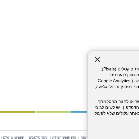
אתר זה עושה שימוש בקבצי עוגיות (Cookies) ובטכנולוגיות דומות, לרבות פיקסלים (Pixels),
ת תוכן להעדפת
המשתמש. חלק מהעוגיות והפיקסלים מופעלים ע"י ספקי שירות צד שלישי (Google Analytics,
וכו'), שעשויים לעבד מידע שאינו מזהה לרבות כתובת IP, נתוני דפדפן והרגלי גלישה,
ר או לחזור מהסכמתך
דפדפן). יש לשים לב כי
 מהשירותים באתר עלולים שלא לפעול
וש באתר
מפת אתר
הצהרת נגישות
חוק חופש המידע
ספר טלפונים
הפורומים שלנו