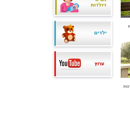
ת
כזת