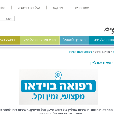
עמוד הבית
צור קשר
הלל יפה בפייסבוק
lish
ודות הלל יפה
המדריך למטופל
מידע ומחקר בהלל יפה
רפואה בשיר
>
מודיעין ומידע >
רפואה יועצת אונליין
ועצת אונליין
המרפאות הנותנות שירות אונליין של רופא מייעץ (טל מדיסין). השירות ניתן לאחר ב
ואישור של הרופא אליו נקבע התור.