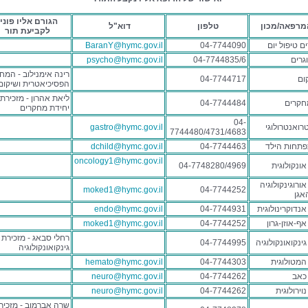
הגורם אליו פוני
מרפאה/מכון
טלפון
דוא"ל
לקביעת תור
ים טיפול יום
04-7744090
BaranY@hymc.gov.il
וגרים
04-7744835/6
psycho@hymc.gov.il
רינה אימנילוב - המח
קום
04-7744717
הפסיכיאטרית ושיקום
ליאת אהרון - מזכירת
חקרים
04-7744484
יחידת מחקרים
04-
רואנטרולוגי
gastro@hymc.gov.il
7744480/4731/4683
פתחות הילד
04-7744463
dchild@hymc.gov.il
oncology1@hymc.gov.il
ונקולוגית
04-7748280/4969
רוגינקולוגיה
moked1@hymc.gov.il
04-7744252
אגן
נדוקרינולוגית
04-7744931
endo@hymc.gov.il
ף-אוזן-גרון
04-7744252
moked1@hymc.gov.il
רחלי סבאג - מזכירת
ינקואונקולוגיה
04-7744995
גינקואונקולוגיה
המטולוגית
04-7744303
hemato@hymc.gov.il
כאב
04-7744262
neuro@hymc.gov.il
וירולוגית
04-7744262
neuro@hymc.gov.il
שרה אברמוב - מזכיר