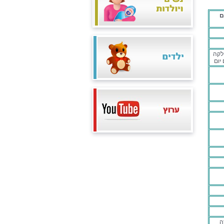
ם
לקה
 יום
ה