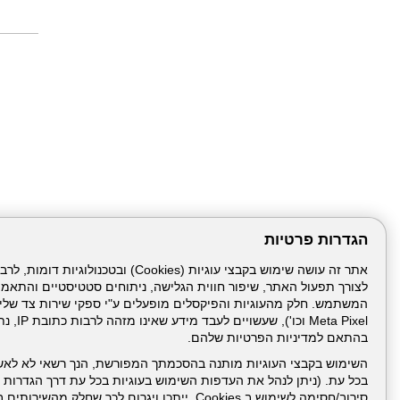
הגדרות פרטיות
לצורך תפעול האתר, שיפור חווית הגלישה, ניתוחים סטטיסטיים והתאמ
דרונט
דיגיטל
-
Meta Pixel 
בניית
בהתאם למדיניות הפרטיות שלהם.
עמוד הבית
תנאי שימ
אתרים,
בניית
השימוש בקבצי העוגיות מותנה בהסכמתך המפורשת, הנך רשאי לא לאש
אתרי
בכל עת. (ניתן לנהל את העדפות השימוש בעוגיות בכל עת דרך הגדרות ה
ניהול תכנים:
וורדפרס,
בניית
סירוב/חסימה לשימוש ב Cookies, ייתכן ויגרום לכך שחלק