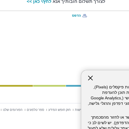
לצורך תשלום חובותיך אנא
לחץ/י כאן >>
הדפס
אתר זה עושה שימוש בקבצי עוגיות (Cookies) ובטכנולוגיות דומות, לרבות פיקסלים (Pixels),
ת תוכן להעדפת
המשתמש. חלק מהעוגיות והפיקסלים מופעלים ע"י ספקי שירות צד שלישי (Google Analytics,
וכו'), שעשויים לעבד מידע שאינו מזהה לרבות כתובת IP, נתוני דפדפן והרגלי גלישה,
וש באתר
מפת אתר
הצהרת נגישות
חוק חופש המידע
ספר טלפונים
הפורומים שלנו
ר או לחזור מהסכמתך
דפדפן). יש לשים לב כי
 מהשירותים באתר עלולים שלא לפעול