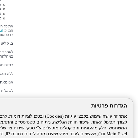
ה
ח
א
א
המייל:
il
בו הסטוד
ב. קליטת
לאחר קבל
במחלקה ל
בסיום תה
ללא הצגת
אנו מאחל
לשאלות והב
הגדרות פרטיות
מדריך
הצהרה
הצהרת
לצורך תפעול האתר, שיפור חווית הגלישה, ניתוחים סטטיסטיים והתאמ
שאלון
בקשת 
Meta Pixel 