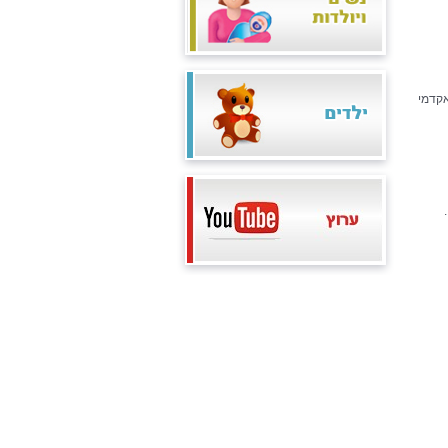
אקדמי