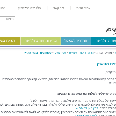
עמוד הבית
צור קשר
הלל יפה בפייסבוק
lish
ודות הלל יפה
המדריך למטופל
מידע ומחקר בהלל יפה
רפואה בשיר
>
מודיעין ומידע >
הוראה והכשרה רפואית
>
סטודנטים
>
סטודנטים - בוגרי הארץ
ים מהארץ
ת יקר/ה,
 לסבב קליני/התנסות מעשית במרכז הרפואי הלל יפה, תתבצע קליטתך המנהלית במחלקה
נוש.
קליטתך עליך לשלוח את המסמכים הבאים:
ישור על קבלת החיסונים הנדרשים מלשכת הבריאות - אישור חלק ג'
ש למלא את השאלון לקבלת פרטי רישום פלילי, ולשלוח בצירוף צילום ת.ז, לפחות שבועיים לפני
חילת הסבב.
לחץ כאן לטופס »
ישור בגיר מהמשטרה על היעדר עבירות מין (לגברים בלבד). יש לגשת למשטרה עם ההפניה
מצורפת ות.ז -
לחץ כאן לטופס »