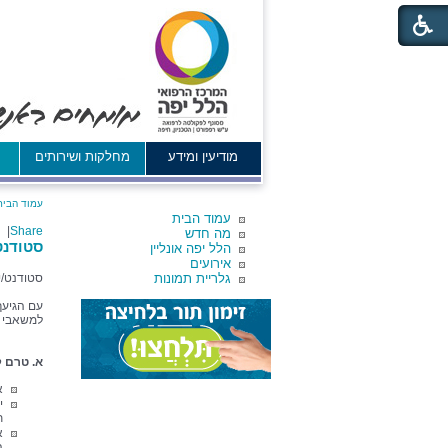
מודיעין ומידע
מחלקות ושירותים
א
עמוד הבית
עמוד הבית
|
Share
מה חדש
סטודנט
הלל יפה אונליין
אירועים
גלריית תמונות
סטודנט/י
עם הגיעך
למשאבי א
א. טרם 
א
י
ת
א
ה