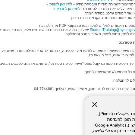
תחייבות לשמירת סודיות ואבטחת מידע –
לחץ כאן לטופס »
תימה על קריאת המדריך לסטודנט -
לחץ כאן למדריך »
ישור לימודים עדכני במידת הצורך
ישור ביטוח מהמוסד האקדמי במידת הצורך
את כל הטפסים האמורים לעיל יש לשלוח במרוכז בקובץ PDF אחד לכתובת
StudentTraining@hymc.gov.
יש לציין במייל את הפרטים הבאים: שם מלא , מס ת.ז, מוסד 
נט לומד, תחום לימוד, תאריכי הסבב והמחלקה.
 סטודנט:
ת אישור ממשאבי אנוש, יש לתאם מועד לקליטה, בהתאם לתאריך תחילת הסבב, שיתבצע
משאבי אנוש, כולל הוצאת תג.
ליך הקליטה הסטודנט יקבל טופס "אישור קליטת סטודנט", שישמש אותו גם לסבבים הבאים.
 כל הדרוש לא תתאפשר קליטתך.
ים לך הצלחה.
הרות ניתן לפנות לרינה חסון, משאבי אנוש, בטלפון: 04-7744881.
 לסטודנט
 על קריאת המדריך
אתר זה עושה שימוש בקבצי עוגיות (Cookies) ובטכנולוגיות דומות, לרבות פיקסלים (Pixels),
 סודיות
ת תוכן להעדפת
 לקבלת רישום פלילי
המשתמש. חלק מהעוגיות והפיקסלים מופעלים ע"י ספקי שירות צד שלישי (Google Analytics,
בגיר לקבלת אישור משטרה
וכו'), שעשויים לעבד מידע שאינו מזהה לרבות כתובת IP, נתוני דפדפן והרגלי גלישה,