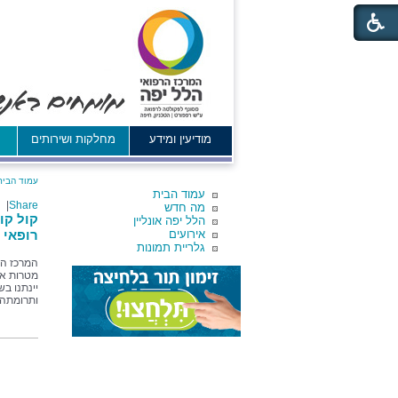
מודיעין ומידע
מחלקות ושירותים
א
עמוד הבית
עמוד הבית
|
Share
מה חדש
קול קו
הלל יפה אונליין
אירועים
רופאי 
גלריית תמונות
המרכז הר
יינתנו ב
ותרומתה 