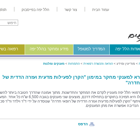
עמוד הבית
צור קשר
הלל יפה בפייסבוק
lish
ודות הלל יפה
המדריך למטופל
מידע ומחקר בהלל יפה
רפואה בשיר
>
מודיעין ומידע >
הוראה והכשרה רפואית
>
התמחות
>
מענקים ומלגות
רא למענקי מחקר במימון "הקרן לפעילות מדעית ועזרה הדדית של
חדרה"
פואי הלל יפה מעוניין לקדם את המחקר והחדשנות. מתוך אמונה שהדרך הטובה ביותר להשי
מטרות אלו היא תמיכה בחוקרים בתחילת דרכם, מוצעים שני מענקים בגובה 6,500 
שיתוף
"
הקרן לפעילות מדעית ועזרה הדדית של רופאי חדרה" שנוסדה על ידי ד"ר וילדר וד"ר פכנ
הנדיבה אפשרה את מתן המענקים.
הדפס