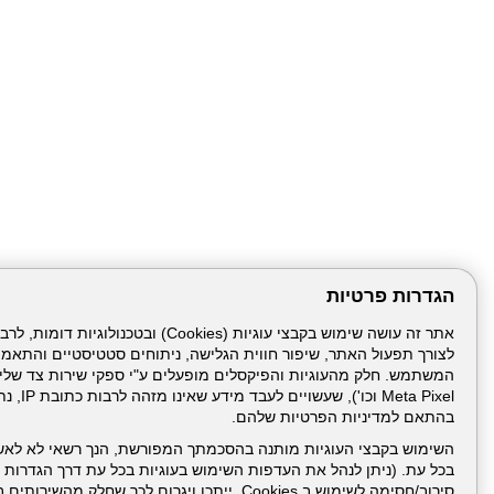
הגדרות פרטיות
לצורך תפעול האתר, שיפור חווית הגלישה, ניתוחים סטטיסטיים והתאמ
דרונט
דיגיטל
-
Meta Pixel 
בניית
בהתאם למדיניות הפרטיות שלהם.
עמוד הבית
תנאי שימ
אתרים,
בניית
השימוש בקבצי העוגיות מותנה בהסכמתך המפורשת, הנך רשאי לא לאש
אתרי
בכל עת. (ניתן לנהל את העדפות השימוש בעוגיות בכל עת דרך הגדרות ה
ניהול תכנים:
וורדפרס,
בניית
סירוב/חסימה לשימוש ב Cookies, ייתכן ויגרום לכך שחלק