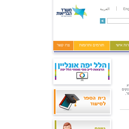
Eng
العربية
ות אישי
תורמים ותרומות
צרו קשר
ג
ש"ח כל אחד. המענקים
ר,