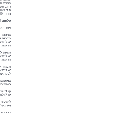
המרכז הר
רחוב השל
ת.ד. 169
חדרה 38100
טלפון:
04-7744304
אתר האי
ברכב:
מדרום ל
הראשון. ב
מצפון ל
הראשון. ב
ממזרח ל
לפנות ימינ
באוטובו
בשער בית
קו 3:
יוצ
קו 7:
לאחר השעה 20:00 מ
למגיעים 
מידע על 
ברכבת: