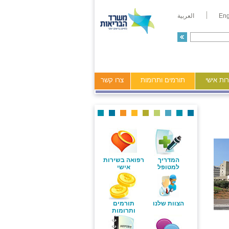
Eng
العربية
ות אישי
תורמים ותרומות
צרו קשר
המדריך
רפואה בשירות
למטופל
אישי
הצוות שלנו
תורמים
ותרומות