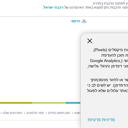
יע לתחנת הרכבת בחדרה.
זמני הרכבות ניתן למצוא באתר האינטרנט של
רכבת ישראל
.
הדפס
אתר זה עושה שימוש בקבצי עוגיות (Cookies) ובטכנולוגיות דומות, לרבות פיקסלים (Pixels),
ת תוכן להעדפת
המשתמש. חלק מהעוגיות והפיקסלים מופעלים ע"י ספקי שירות צד שלישי (Google Analytics,
וכו'), שעשויים לעבד מידע שאינו מזהה לרבות כתובת IP, נתוני דפדפן והרגלי גלישה,
ר או לחזור מהסכמתך
דפדפן). יש לשים לב כי
 מהשירותים באתר עלולים שלא לפעול
וש באתר
מפת אתר
הצהרת נגישות
חוק חופש המידע
ספר טלפונים
הפורומים שלנו
מדיניות פרטיות