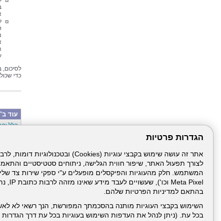
ל
ב
א
ל
ס
נ
א
ה
ע
לסיכום, 
כדי שכול
עוד ב"
הלל יפה
סבב מינ
הגדרות פרטיות
פרויקט 
הגלישה 
מפגש הנ
צריכים 
לצורך תפעול האתר, שיפור חווית הגלישה, ניתוחים סטטיסטיים והתאמ
07/2026
לא רק נ
מחקר על
Meta Pixel 
חופשת ה
בהתאם למדיניות הפרטיות שלהם.
זיהומים
השימוש בקבצי העוגיות מותנה בהסכמתך המפורשת, הנך רשאי לא לאש
בכל עת. (ניתן לנהל את העדפות השימוש בעוגיות בכל עת דרך הגדרות ה