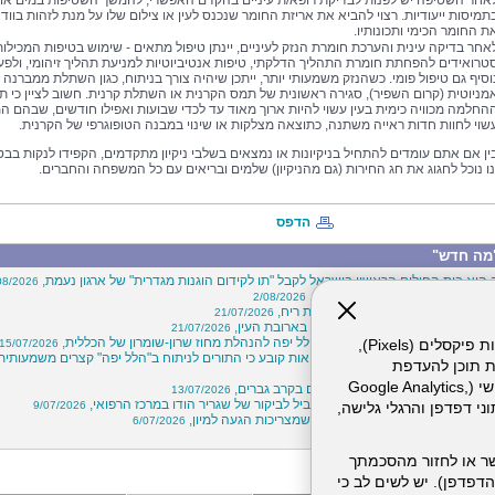
אחר השטיפה יש לפנות לבדיקת רופא/ת עיניים בהקדם האפשרי, להמשך השטיפות במים או
תמיסות ייעודיות. רצוי להביא את אריזת החומר שנכנס לעין או צילום שלו על מנת לזהות בווד
ת החומר הכימי ותכונותיו.
אחר בדיקה עינית והערכת חומרת הנזק לעיניים, יינתן טיפול מתאים - שימוש בטיפות המכילות
טרואידים להפחתת חומרת התהליך הדלקתי, טיפות אנטיביוטיות למניעת תהליך זיהומי, ולפע
וסיף גם טיפול פומי. כשהנזק משמעותי יותר, ייתכן שיהיה צורך בניתוח, כגון השתלת ממברנה
מניוטית (קרום השפיר), סגירה ראשונית של תמס הקרנית או השתלת קרנית. חשוב לציין כי ת
החלמה מכוויה כימית בעין עשוי להיות ארוך מאוד עד לכדי שבועות ואפילו חודשים, שבהם ה
שוי לחוות חדות ראייה משתנה, כתוצאה מצלקות או שינוי במבנה הטופוגרפי של הקרנית.
בין אם אתם עומדים להתחיל בניקיונות או נמצאים בשלבי ניקיון מתקדמים, הקפידו לנקות בבט
נו נוכל לחגוג את חג החירות (גם מהניקיון) שלמים ובריאים עם כל המשפחה והחברים.
הדפס
מה חדש"
 הוא בית החולים הראשון בישראל לקבל "תו לקידום הוגנות מגדרית" של ארגון נעמת,
08/2026
ויי בכירים במרכז הרפואי הלל יפה,
2/08/2026
"קרוב ללב"- חיבוק מרחוק באמצעות ריח,
21/07/2026
הסתיימה בשני שברים באף ושבר בארובת העין,
21/07/2026
הלות מוצלח בין המרכז הרפואי הלל יפה להנהלת מחוז שרון-שומרון של הכללית,
אתר זה עושה שימוש בקבצי עוגיות (Cookies) ובטכנולוגיות דומות, לרבות פיקסלים (Pixels),
15/07/2026
לעבור ניתוח? דו"ח של משרד הבריאות קובע כי התורים לניתוח ב"הלל יפה" קצרים משמעותית
ת תוכן להעדפת
15/
המשתמש. חלק מהעוגיות והפיקסלים מופעלים ע"י ספקי שירות צד שלישי (Google Analytics,
שים: עלייה במספר ניתוחי עפעפיים בקרב גברים,
13/07/2026
 יוגה וחוסן שבוצע ב"הלל יפה" הוביל לביקור של שגריר הודו במרכז הרפואי,
9/07/2026
וכו'), שעשויים לעבד מידע שאינו מזהה לרבות כתובת IP, נתוני דפדפן והרגלי גלישה,
קיץ כבר כאן: אלה חמש הסכנות שמצריכות הגעה למיון,
6/07/2026
? פחות, הרבה פחות,
2/07/2026
ר או לחזור מהסכמתך
דפדפן). יש לשים לב כי