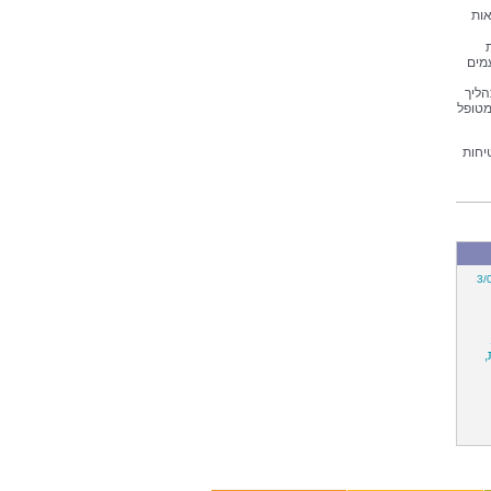
אות
מים
הליך
מטופל
יחות
3/
,