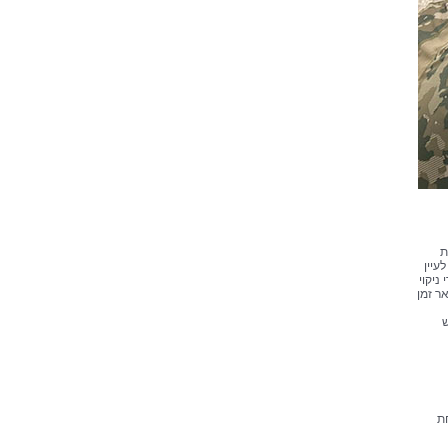
ת
עיין
ניקוי
ר זמן
ש
ת