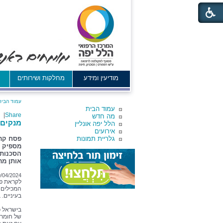
מודיעין ומידע
מחלקות ושירותים
א
עמוד הבית
עמוד הבית
|
Share
מה חדש
מנקים 
הלל יפה אונליין
אירועים
גלריית תמונות
פסח קרב
מספיק -
הסכנות 
אותן מ
9/04/2024
לקראת פס
המכילים ח
בעיניים.
של חומרי 