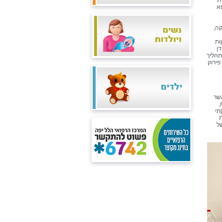
ת
פא
קה,
ות
דן
תהליך
פירוק
אשר
,
תי
ת
של