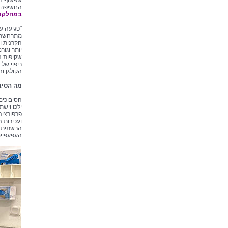
שפשוף הפ
החשיפה, ו
במחלקת 
"פגיעה עי
מתרחשת ב
הקרנית ו
יותר וגור
שקיפות ה
ריפוי של
הקולגן ו
מה הסיב
הסיבוכים
ילכו ויש
פרפורציה 
ועכירות 
הרשתית. א
העפעפיים,