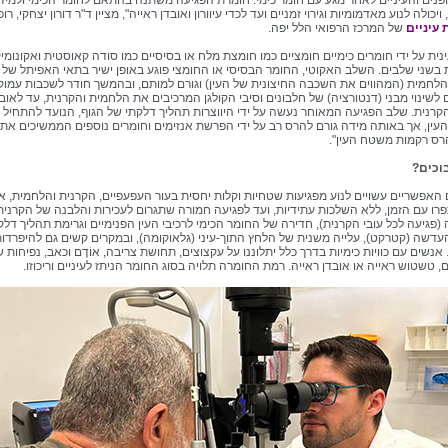
נים והעיניים לאחר מגע עם חומר כימי. חומרת הפגיעה משתנה בהתאם לחומר הכימי ולמיד
יכולה לנוע מאדמומיות וגירוי זמניים ועד לכדי עיוורון ואובדן ראייה", מציין ד"ר דורון יצחקי, רו
עיניים
של המרכז הרפואי הלל יפה.
נית על ידי חומרים כימיים חומציים כמו חומצת מלח או בסיסיים כמו סודה קאוסטית ואקונומי
שני שלבים. השלב האקוטי, החומר הבסיסי או החומצי פוגע באופן ישיר בתאי האפיתל של
הלחמית (המהווים את השכבה החיצונית של העין) וגורם למותם, ובהמשך חודר לשכבות עמוק
ם לשינוי מבני (דנטורציה) של חלבונים וסיבי הקולגן המרכיבים את הלחמית והקרנית, עד לאוב
קרנית. שלב הפגיעה המאוחר נעשה על ידי היווצרות תהליך דלקתי של הגוף, הנועד להתחיל 
 העין, אך באותה מידה גורם להרס רב על ידי הפרשת אנזימים וחומרים נוספים הממשיכים את 
הרס רקמות משטח העין".
וכים?
 האפשריים עשויים לנוע מפגיעות שטחיות וקלות יחסית בעור העפעפיים, הקרנית והלחמית, 
תפרו עם הזמן, ללא השלכות עתידיות, ועד לפגיעה חמורה שתגרום לעכירות והלבנה של הקרנית
(פגיעה לכל עובי הקרנית), חדירה של החומר הכימי לרכיבי העין הפנימיים וגרימת תהליך דלק
העדשה (קטרקט), עלייה משנית של הלחץ התוך-עיני (גלאוקומה), ובמקרים קשים גם להיפרדו
נשים עם כוויות כימיות בדרך כלל יתלוננו על עקצוצים, תחושת צריבה, אוֹדֶם וכאב, נפיחות 
 טשטוש ראייה או אובדן ראייה. רמת החומרה תלויה בסוג החומר הניתז לעיניים וריכוזו.