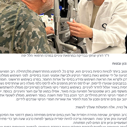
ד"ר דורון יצחקי בבדיקה במרפאת עיניים במרכז הרפואי הלל יפה
ון ובטוח
וב ביותר לכוויות כימיות בעיניים הוא, קודם כל, להימנע מהתרחשותן מלכתחילה. רוב הפגיעו
ניעה על ידי שימוש נאות בחומרי הניקיון ולבישת אמצעי הגנה בסיסיים. לפני השימוש מומלץ ל
רכן ולקרוא את הוראות השימוש ומידע בסיסי על אודות החומר, בפרט בשימוש הראשוני. חומרי 
בבקבוקים שנועדו לריסוס, יש לרסס הרחק מהפנים ולא לרסס כלפי מעלה כיוון שהתרסיס נשא
ית באוויר ועלול לחדור לעיניים. בשימוש בחומרי ניקוי מאכלים (קורוזיביים) מומלץ להשתמש
שקפי מגן, כיוון שפוטנציאל הפגיעה גבוה מאוד, אפילו במגע קל עם העור והעיניים. בנוסף, י
 חומרי הניקוי הרחק מהילדים, דבר הנכון בכל ימות השנה. בגמר השימוש, מומלץ לשטוף את
טב עם מים זורמים וסבון על מנת להסיר את שאריות חומרי הניקוי שנדבקו לידיים.
 כוויה, אלה הפעולות שעליך לעשות:
רוב המקרים, שטיפה מהירה ויסודית של העין במים זורמים מפחיתה באופן דרמטי את הסיכון
פציעה ונזק ארוך טווח. השטיפה צריכה להיות יסודית ובמשך לפחות כרבע שעה תוך כדי פתיח
עפעפיים וכיוון זרם המים לעין הפתוחה.