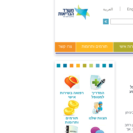
Eng
العربية
ות אישי
תורמים ותרומות
צרו קשר
ל
ע
המדריך
רפואה בשירות
למטופל
אישי
ניהן
הצוות שלנו
תורמים
ותרומות
ו מגוון רחב
, אך