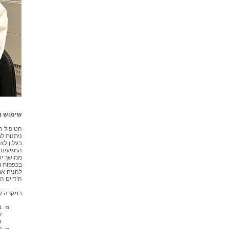
שימוש נכ
הטיפול הט
ניתנות למ
בעלון לצ
המגיעים 
ממושך יחס
בכפפות ומ
להניח את
הידיים הי
במקרה של
ב
ל
ה