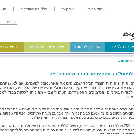
עמוד הבית
צור קשר
הלל יפה בפייסבוק
lish
ודות הלל יפה
המדריך למטופל
מידע ומחקר בהלל יפה
רפואה בשיר
>
מה חדש
לפסח? כך תימנעו מכוויות כימיות בעיניים
 ואיתו ניחוחות חומרי הניקוי שמציפים את האף, אבל לפעמים, אם לא נזהרנו
 גם את העיניים. ד"ר דורון יצחקי, רופא במחלקת עיניים של הלל יפה, מסביר ע
לכוויות בעיניים, הסיבוכים האפשריים, הטיפול וגם – מה ניתן לעשות בכדי למנו
ראש
ח, רבים מאתנו מארגנים את הבית ומנקים אותו מהטפחות עד היסוד. השימוש בחומרי ניקוי
ומרים מסוכנים מייצר אמנם סביבה נקייה יותר, אבל גם מעלה את הסיכון לפגיעות גופניות, בי
 במחלקת עיניים מספרים כי סביב פסח מספר הפניות לחדר המיון עולה.
בישראל כ-75% מכלל הכוויות מתרחשות בבית, כאשר 80% מהנפגעים הם נשים וילדים. כיום ישנ
ניקוי: מסירי שומנים ואבנית, חומצות למיניהן וחומרים בסיסיים אשר מסירים כל לכלוך אפשרי