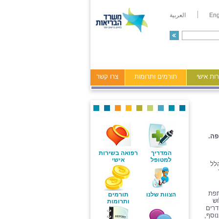
Eng
العربية
ות אישי
תורמים ותרומות
צרו קשר
פה.
המדריך
רפואה בשירות
למטופל
אישי
לל
שותפת
הצוות שלנו
תורמים
וש
ותרומות
דרים
וסף,