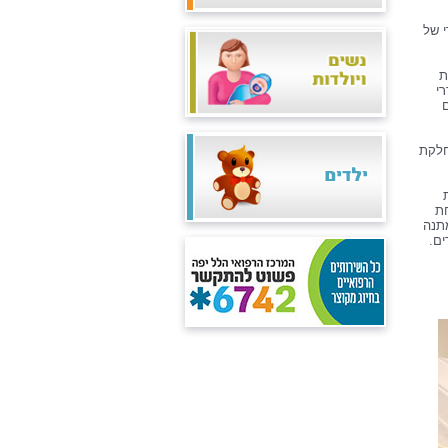
י של
ת
י
חלקת
חת
מתנה
ים.