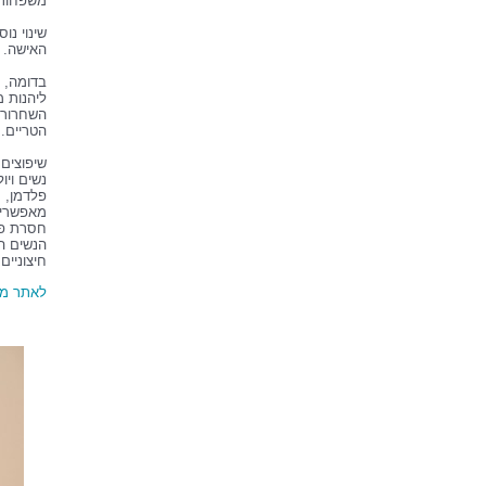
משפחות ו
שינוי נו
האישה.
בדומה, ג
ליהנות מ
השחרורים
הטריים.
שיפוצים
פלדמן, 
מאפשרים
חסרת פש
הנשים הה
חיצוניים
לאתר מח