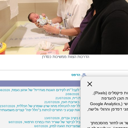
הדרכות הצוות ממשיכות כסדרן
הדפס
מה חדש"
 הוא בית החולים הראשון בישראל לקבל "תו לקידום הוגנות מגדרית" של ארגון נעמת,
08/2026
אתר זה עושה שימוש בקבצי עוגיות (Cookies) ובטכנולוגיות דומות, לרבות פיקסלים (Pixels),
ויי בכירים במרכז הרפואי הלל יפה,
2/08/2026
"קרוב ללב"- חיבוק מרחוק באמצעות ריח,
ת תוכן להעדפת
21/07/2026
הסתיימה בשני שברים באף ושבר בארובת העין,
21/07/2026
המשתמש. חלק מהעוגיות והפיקסלים מופעלים ע"י ספקי שירות צד שלישי (Google Analytics,
הלות מוצלח בין המרכז הרפואי הלל יפה להנהלת מחוז שרון-שומרון של הכללית,
15/07/2026
וכו'), שעשויים לעבד מידע שאינו מזהה לרבות כתובת IP, נתוני דפדפן והרגלי גלישה,
לעבור ניתוח? דו"ח של משרד הבריאות קובע כי התורים לניתוח ב"הלל יפה" קצרים משמעותית
15/
שים: עלייה במספר ניתוחי עפעפיים בקרב גברים,
13/07/2026
 יוגה וחוסן שבוצע ב"הלל יפה" הוביל לביקור של שגריר הודו במרכז הרפואי,
9/07/2026
ר או לחזור מהסכמתך
קיץ כבר כאן: אלה חמש הסכנות שמצריכות הגעה למיון,
6/07/2026