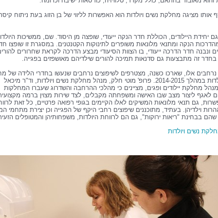
הוא מאובזר בהתאם, כולל מקרר, טלוויזיה, כורסאות ישיבה וכדומה.
סף אותו מציגה מחלקת נשים ויולדות הוא האפשרות לליווי של בן הזוג בעת ניתוח קיסר
ם יחידת היילודים, הכוללת חדר הנקה ייעודי, שופצה מן היסוד. שם, ממשיכות היולדו
הדרכות הנקה ומתנאי מלונאות משופרים לתינוקות הקטנטנים. במסגרת זו שופצו חדר
 ונבנה חדר הדרכה ייעודי, בו הצוות הסיעודי מבצע הדרכה לקראת שחרורים להורים
 בחדר זה מתבצעות גם סדנאות תמיכה להורים שילדיהם מאושפזים בפגייה.
 נרחבים אלו, שארכו כשנה, מצטרפים לשיפוצים נרחבים שנעשו בחדרי הלידה של מ
נשים ויולדות במהלך 2014-2015. פרופ' מוטי חלק, מנהל מחלקת נשים ויולדות, וד"ר מיכאל
מנהל מחלקת יילודים ופגים, מציינים כי מהלכי ההרחבה והשדרוג שעברו המחלקות
 לאגף ליצור מצב שבו האישה ומשפחתה מקבלים, לצד שירות מצוין ברמה מקצועית
רות, גם תנאי מלונאות המשיקים לאלו הקיימים בגופי רפואה פרטיים, כל זאת לרוו
רות וילדיהן. בעתיד, מתוכננים שיפוצים רחבי היקף של הפגייה וכן יצירת מתחמי ה
 שהם בבחינת "ריאות ירוקות", גם הם לרווחת היולדות, משפחותיהן והמטופלים הזעיר
לקת נשים ויולדות