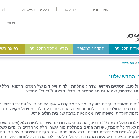
עמוד הבית
צור קשר
הלל יפה בפייסבוק
lish
ודות הלל יפה
המדריך למטופל
מידע ומחקר בהלל יפה
רפואה בשיר
>
מה חדש
י החדש שלנו"
זל טוב: הסתיים חידוש ושדרוג מחלקת יולדות ויילודים של המרכז הרפואי הלל י
ג שבועות, שהוא גם חג הביכורים, קבלו הצצה ל"בייבי" החדש
ונאות משופרים, קירות בוהקים ומכשור מתקדם – אגף האימהות של המרכז הרפואי ה
בחודשים החולפים חדרי יולדות ותינוקייה מחודשים, וכעת, לבד מטיפול מקצועי חסר
הנות היולדות ומשפחותיהן ממלונאות ברמה של בית חולים פרטי.
מחלקת יולדות כוללת כעת 20 חדרים, מתוכם שישה חדרים מיועדים לביות מלא (שהות מ
ק לאורך כל היממה), שירות הקיים במחלקה מזה עשור. חלק מהחדרים מיועדים לשל
וחלק לשתיים ואף ליולדת בודדת, ובכל אחד מהם ישנם מקלחת ושירותים צמודים. הח
בזרים במיטות חשמליות מתכווננות היכולות להפוך לכורסת הנקה לנוחות היולדת. בנ