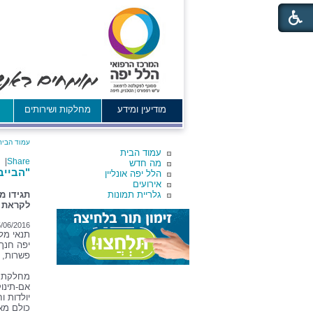
מודיעין ומידע
מחלקות ושירותים
א
עמוד הבית
עמוד הבית
|
Share
מה חדש
"הבייב
הלל יפה אונליין
אירועים
גלריית תמונות
תגידו מ
לקראת ח
5/06/2016
תנאי מל
יפה חנך 
פשרות, נ
אם-תינו
יולדות 
כולם מאו