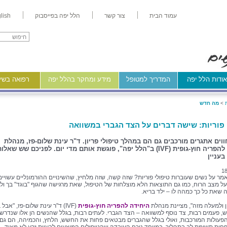
עמוד הבית
צור קשר
הלל יפה בפייסבוק
lish
ודות הלל יפה
המדריך למטופל
מידע ומחקר בהלל יפה
רפואה בשיר
>
מה חדש
 פוריות: שישה דברים על הצד הגברי במשוואה
ווים אתגרים מורכבים גם הם במהלך טיפולי פריון. ד"ר עינת שלום-פז, מנהלת
היחידה להפריה חוץ-גופית (IVF) ב"הלל יפה", פוגשת אותם מדי יום. לפניכם שש שאלו
בעניין
18
מר על נשים שעוברות טיפולי פוריות? שזה קשה, שזה מלחיץ, שהשינויים ההורמונליים עשויים
ל מצב הרוח, כמו גם התוצאות הלא מוצלחות של הטיפול, שאת מרגישה שהגוף "בוגד" בך ולא
 שאת כל כך כמהה לו – ילד בריא.
ון ולמעלה מזה", מציינת מנהלת
היחידה להפריה חוץ-גופית
(IVF) ד"ר עינת שלום-פז, "אבל 
, פעמים רבות, צד נוסף למשוואה – הצד הגברי. לעתים רבות, בגלל שהנשים הן אלו שנדרש
פעולות המורכבות, ואולי בגלל שהגברים מבטאים פחות את החשש, הלחץ, והכמיהה, הם גם