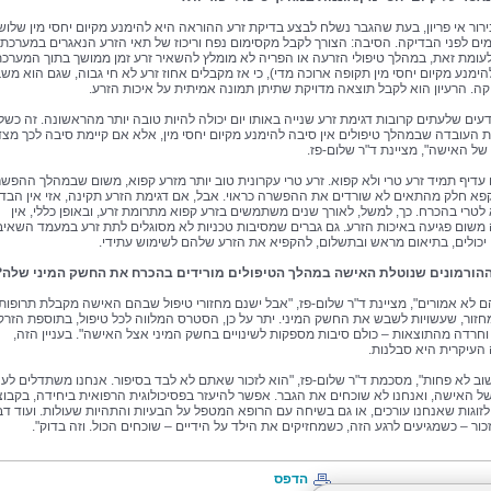
רור אי פריון, בעת שהגבר נשלח לבצע בדיקת זרע ההוראה היא להימנע מקיום יחסי מין שלו
ים לפני הבדיקה. הסיבה: הצורך לקבל מקסימום נפח וריכוז של תאי הזרע הנאגרים במערכת 
לעומת זאת, במהלך טיפולי הזרעה או הפריה לא מומלץ להשאיר זרע זמן ממושך בתוך המערכ
להימנע מקיום יחסי מין תקופה ארוכה מדי), כי אז מקבלים אחוז זרע לא חי גבוה, שגם הוא מש
ה. הרעיון הוא לקבל תוצאה מדויקת שתיתן תמונה אמיתית על איכות הזרע.
ודעים שלעתים קרובות דגימת זרע שנייה באותו יום יכולה להיות טובה יותר מהראשונה. זה כש
 העובדה שבמהלך טיפולים אין סיבה להימנע מקיום יחסי מין, אלא אם קיימת סיבה לכך מצד
של האישה", מציינת ד"ר שלום-פז.
 עדיף תמיד זרע טרי ולא קפוא. זרע טרי עקרונית טוב יותר מזרע קפוא, משום שבמהלך ההפש
פא חלק מהתאים לא שורדים את ההפשרה כראוי. אבל, אם דגימת הזרע תקינה, אזי אין הבדל
 לטרי בהכרח. כך, למשל, לאורך שנים משתמשים בזרע קפוא מתרומת זרע, ובאופן כללי, אין
שום פגיעה באיכות הזרע. גם גברים שמסיבות טכניות לא מסוגלים לתת זרע במעמד השאיב
יכולים, בתיאום מראש ובתשלום, להקפיא את הזרע שלהם לשימוש עתידי.
הם לא אמורים", מציינת ד"ר שלום-פז, "אבל ישנם מחזורי טיפול שבהם האישה מקבלת תרופות
מחזור, שעשויות לשבש את החשק המיני. יתר על כן, הסטרס המלווה לכל טיפול, בתוספת הזרק
ת וחרדה מהתוצאות – כולם סיבות מספקות לשינויים בחשק המיני אצל האישה". בעניין הזה,
עיקרית היא סבלנות.
ב לא פחות", מסכמת ד"ר שלום-פז, "הוא לזכור שאתם לא לבד בסיפור. אנחנו משתדלים לענ
ל האישה, ואנחנו לא שוכחים את הגבר. אפשר להיעזר בפסיכולוגית הרפואית ביחידה, בקבוצ
זוגות שאנחנו עורכים, או גם בשיחה עם הרופא המטפל על הבעיות והתהיות שעולות. ועוד דב
ור – כשמגיעים לרגע הזה, כשמחזיקים את הילד על הידיים – שוכחים הכול. וזה בדוק".
הדפס