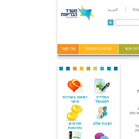
Eng
العربية
ות אישי
תורמים ותרומות
צרו קשר
ת
המדריך
רפואה בשירות
למטופל
אישי
 נותן
הצוות שלנו
תורמים
בל
ותרומות
ות