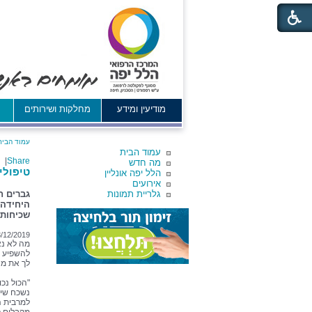
מודיעין ומידע
מחלקות ושירותים
א
עמוד הבית
עמוד הבית
|
Share
מה חדש
טיפולי
הלל יפה אונליין
אירועים
גלריית תמונות
גברים ח
שכיחות 
/12/2019
מה לא נא
להשפיע ע
לך את מה
"הכול נכ
נשכח שיש
למרבית ה