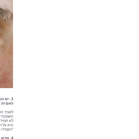
3. יש 
האם זה נ
לאורך הש
השמנת יתר
היא על ר
"הקפידו 
4. מדוע נאסר על קיום יחסי מין/אוננות במהלך טיפולי פוריות?