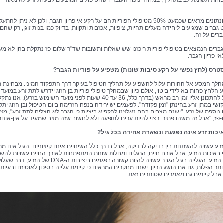
חות תשומת לב בתהליך, במיוחד נוכח העובדה שהטיפולים המוצעים לבעיות זרע לא מאוד
מחקרים ונתונים מראים שכמעט 50% מטיפולי הפוריות הם על רקע אי פריון הגבר, ולכן לא ניתן לה
ברים שמגיעים ליחידה מעלים תהיות, ציפיות, אכזבות ותקוות, בדיוק כמו בנות זוגן, רק שהם
רים על זה.
ברים הנמצאים בטיפולי פוריות ריכזנו שש שאלות ותשובות שד"ר שלום-פז נתקלת בהן לא מע
י פריון הגבר.
לך המסע אל ההורות עלול להשפיע על תהליך הטיפול בעיקר דרך התפקוד המיני. מבחינת ת
ע הלחץ פחות בא לידי ביטוי, אולם כיוון שבמהלך טיפולי פוריות בן הזוג יידרש לתת זרע במועד 
שלא נוכל להתכונן אליו זמן רב מראש (בדרך כלל, 36 עד 40 שעות לפני מועד השימוש בזרע), אנו נ
שי במתן זרע בהינתן "זמן פקודה". לפעמים יש ירידה בנפח הזרימה ביום הטיפול ובן הזוג ית
נוספת של זרע. "ישנם מצבים בהם נאלצנו להקפיא ביציות כי הגבר לא הצליח לתת זרע", מצי
-פז, "אבל זה משהו פתיר. רצוי להיות ערים לתופעה ולא לחשוב שזה מצב שמעיד על אין-אונות
ע עשויה להשתנות בין בדיקה לבדיקה, אבל בדרך כלל השינויים אינם קיצוניים. הגיל אינו מר
באיכות הזרע, אבל אורח חיים, הרגלים ומחלות שונות המתפתחות לאורך החיים עשויות להש
על איכות הזרע. העלייה בגיל הגבר עשויה להיות קשורה בפגמים ביציבות ה-DNA של הזרע, דבר שע
תר הפלות, גם אם הושג הריון. ישנם מחקרים המראים כי קיימת עלייה בסיכון לאוטיזם ובעיות
אבל קיימים גם מאמרים שסותרים זאת.