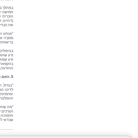
במהלך בי
חמישה ימ
הזכרית. 
(דהיינו, 
את הבדיק
"אנחנו י
מסביר את
בריאותה 
בטיפולים
זרע שהוק
זרע קפוא
בהקפאה מ
ההזרעה, 
5. האם ההורמונים שנוטלת האישה במהלך הטיפולים מורידים בהכרח את החשק המיני שלה?
"בגדול, 
לדיכוי ה
יומיומיו
ההמלצה ה
"מה שחשו
הצרכים ש
התמיכה ל
שכדאי לזכ