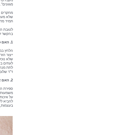
מקבלים פ
מגוונים".
שלא מעט ג
תמיד מדב
לטובת הג
בהקשר לא
1. האם סטרס (לחץ נפשי על רקע סיבות שונות) משפיע על פוריות הגבר?
הלחץ במה
ייצור הזר
לעתים בקו
לתת מנה 
ד"ר שלום
2. האם איכות זרע אינה נפגעת ונשארת אחידה בכל גיל?
ספירת הזר
משמעותי 
להביא ליו
בעצמות, 