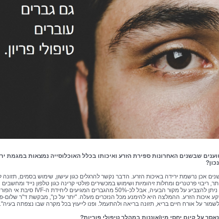
הטוענים שבשנים האחרונות ספירת הזרע ואיכותו בכלל האוכלוסייה נמצאות במגמת ירי
כון?
נים אכן נרשמת ירידה באיכות הזרע. הדבר נקשר להרגלים כגון עישון, שימוש בסמים, תזונה ל
, ריבוי פרטנרים ומחלות זיהומיות ושימוש במכשירים פולטי קרינה כגון טלפון נייד ומחשבים ני
לא תמיד ניתן להצביע על מקור הבעיה, אבל לכ-50% מהגברים המגיעים ליחידת ה-IVF סי
קע איכות הזרע. ההמלצה היא להימנע מכל הנזכרים מעלה. "יתר על כן", מבקשת ד"ר שלום-פז
לשמור על אורח חיים בריא, תזונה בריאה ולהתעמל. ופנו לייעוץ בכל מקרה שבו נצפתה בעיה".