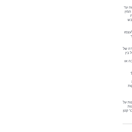
שה עד
המין
ת
בש
לעצמו
רה של
 בין
ה או
ות
ות על
ות
ר קטן