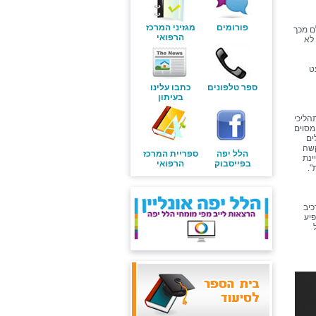
פורומים
מגזיני המרכז
תעלם מכך
הרפואי
 לא
ט
ספר טלפונים
כתבו עלינו
בעיתון
הליכי
מסוים
תקלים
קשה
הלל יפה
ספריית המרכז
ינת
בפייסבוק
הרפואי
".
כיב
פיע
לול