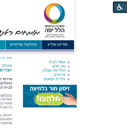
מודיעין ומידע
מחלקות ושירותים
א
עמוד הבית
עמוד הבית
|
Share
מה חדש
יוצרים
הלל יפה אונליין
אירועים
גלריית תמונות
שירות ח
החולים ו
לבית הח
2/08/2021
השירות הח
מענה כבר
בין אם ה
"אנחנו, 
המגיעים 
שהסטודנט