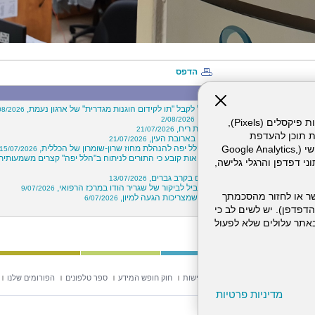
הדפס
מה חדש"
 הוא בית החולים הראשון בישראל לקבל "תו לקידום הוגנות מגדרית" של ארגון נעמת,
08/2026
ויי בכירים במרכז הרפואי הלל יפה,
2/08/2026
אתר זה עושה שימוש בקבצי עוגיות (Cookies) ובטכנולוגיות דומות, לרבות פיקסלים (Pixels),
"קרוב ללב"- חיבוק מרחוק באמצעות ריח,
21/07/2026
ת תוכן להעדפת
הסתיימה בשני שברים באף ושבר בארובת העין,
21/07/2026
הלות מוצלח בין המרכז הרפואי הלל יפה להנהלת מחוז שרון-שומרון של הכללית,
המשתמש. חלק מהעוגיות והפיקסלים מופעלים ע"י ספקי שירות צד שלישי (Google Analytics,
15/07/2026
לעבור ניתוח? דו"ח של משרד הבריאות קובע כי התורים לניתוח ב"הלל יפה" קצרים משמעותית
וכו'), שעשויים לעבד מידע שאינו מזהה לרבות כתובת IP, נתוני דפדפן והרגלי גלישה,
15/
שים: עלייה במספר ניתוחי עפעפיים בקרב גברים,
13/07/2026
 יוגה וחוסן שבוצע ב"הלל יפה" הוביל לביקור של שגריר הודו במרכז הרפואי,
9/07/2026
ר או לחזור מהסכמתך
קיץ כבר כאן: אלה חמש הסכנות שמצריכות הגעה למיון,
6/07/2026
? פחות, הרבה פחות,
2/07/2026
דפדפן). יש לשים לב כי
 מהשירותים באתר עלולים שלא לפעול
וש באתר
מפת אתר
הצהרת נגישות
חוק חופש המידע
ספר טלפונים
הפורומים שלנו
מדיניות פרטיות