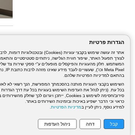
עוד ב"
הגדרות פרטיות
הלל יפה
סבב מינ
פרויקט 
לצורך תפעול האתר, שיפור חווית הגלישה, ניתוחים סטטיסטיים והתאמ
הגלישה 
מפגש הנ
צריכים 
Meta Pixel 
07/2026
בהתאם למדיניות הפרטיות שלהם.
לא רק נ
מחקר על
השימוש בקבצי העוגיות מותנה בהסכמתך המפורשת, הנך רשאי לא לאש
חופשת ה
זיהומים
בכל עת. (ניתן לנהל את העדפות השימוש בעוגיות בכל עת דרך הגדרות ה
סירוב/חסימה לשימוש ב Cookies, ייתכן ויגרום לכך שחלק
כראוי וכי הדבר ישפיע באיכות ובזמינות השירותים באתר.
למידע נוסף, ניתן לעיין ב
מדיניות הפרטיות
.
עמוד הבית
תנאי שימ
קבל
דחה
ניהול העדפות
ניהול תכנים: