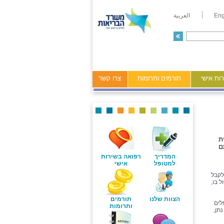
Eng
العربية
ות אישי
תורמים ותרומות
צרו קשר
ת
ם
המדריך
רפואה בשירות
למטופל
אישי
לקבל
 בו,
הצוות שלנו
תורמים
לים
ותרומות
תן,