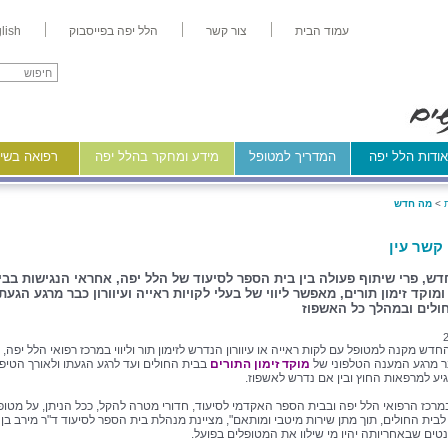
עמוד הבית
צור קשר
הלל יפה בפייסבוק
lish
ודות הלל יפה
המדריך למטופל
מידע ומחקר בהלל יפה
רפואה בשיר
>
מה חדש
 קשר עין
דש, פרי שיתוף פעולה בין בית הספר לסיעוד של הלל יפה, אחראי הנגישות בבי
מוקד זימון תורים, מאפשר ליווי של בעלי לקויות ראייה ועיוורון כבר מרגע הגעת
ולים ובמהלך כל האשפוז
דש מקנה למטופל עם לקות ראייה או עיוורון הנדרש לזימון תור וליווי במרכז רפואי הלל יפה, 
 מרגע המענה הטלפוני של
מוקד זימון התורים
בבית החולים ועד לרגע הגעתו ולאורך הטיפול
גיע למרפאות החוץ ובין אם נדרש לאשפוז.
במרכז הרפואי הלל יפה ובבית הספר האקדמי לסיעוד, חדורי מטרה להקל, ככל הניתן, על מטופ
לבית החולים, תוך מתן שירות מיטבי ומותאם", מציינת מנהלת בית הספר לסיעוד ד"ר מירב בן נ
ים שבאחריותה יהיו מי שילוו את המטופלים בפועל.