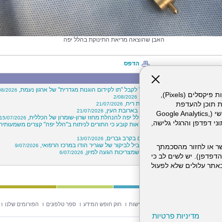
האבן שהוצאה מריאת התינוקת בהלל יפה
הדפס
מה חדש"
 הוא בית החולים הראשון בישראל לקבל "תו לקידום הוגנות מגדרית" של ארגון נעמת,
08/2026
אתר זה עושה שימוש בקבצי עוגיות (Cookies) ובטכנולוגיות דומות, לרבות פיקסלים (Pixels),
ויי בכירים במרכז הרפואי הלל יפה,
2/08/2026
"קרוב ללב"- חיבוק מרחוק באמצעות ריח,
ת תוכן להעדפת
21/07/2026
הסתיימה בשני שברים באף ושבר בארובת העין,
21/07/2026
המשתמש. חלק מהעוגיות והפיקסלים מופעלים ע"י ספקי שירות צד שלישי (Google Analytics,
הלות מוצלח בין המרכז הרפואי הלל יפה להנהלת מחוז שרון-שומרון של הכללית,
15/07/2026
וכו'), שעשויים לעבד מידע שאינו מזהה לרבות כתובת IP, נתוני דפדפן והרגלי גלישה,
לעבור ניתוח? דו"ח של משרד הבריאות קובע כי התורים לניתוח ב"הלל יפה" קצרים משמעותית
15/
שים: עלייה במספר ניתוחי עפעפיים בקרב גברים,
13/07/2026
 יוגה וחוסן שבוצע ב"הלל יפה" הוביל לביקור של שגריר הודו במרכז הרפואי,
9/07/2026
ר או לחזור מהסכמתך
קיץ כבר כאן: אלה חמש הסכנות שמצריכות הגעה למיון,
6/07/2026
דפדפן). יש לשים לב כי
? פחות, הרבה פחות,
2/07/2026
 מהשירותים באתר עלולים שלא לפעול
וש באתר
מפת אתר
הצהרת נגישות
חוק חופש המידע
ספר טלפונים
הפורומים שלנו
מדיניות פרטיות