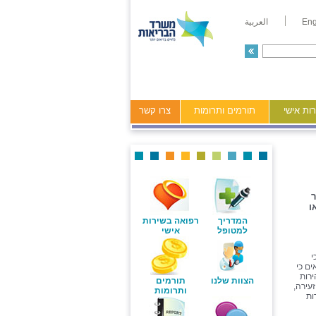
Eng
العربية
ות אישי
תורמים ותרומות
צרו קשר
ר
ו
המדריך
רפואה בשירות
למטופל
אישי
י
ים כי
ירות
הצוות שלנו
תורמים
עירה,
ותרומות
ות