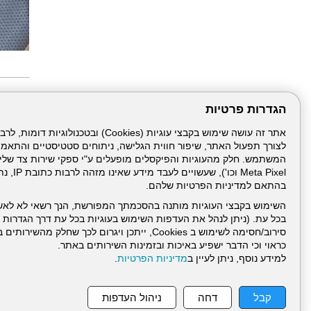
הגדרות פרטיות
עוד ב"
הלל יפה
סבב מינ
פרויקט 
לצורך תפעול האתר, שיפור חווית הגלישה, ניתוחים סטטיסטיים והתאמ
הגלישה 
מפגש הנ
Meta Pixel 
צריכים 
בהתאם למדיניות הפרטיות שלהם.
07/2026
לא רק נ
מחקר על
השימוש בקבצי העוגיות מותנה בהסכמתך המפורשת, הנך רשאי לא לאש
חופשת ה
בכל עת. (ניתן לנהל את העדפות השימוש בעוגיות בכל עת דרך הגדרות ה
זיהומים
סירוב/חסימה לשימוש ב Cookies, ייתכן ויגרום לכך שחלק
כראוי וכי הדבר ישפיע באיכות ובזמינות השירותים באתר.
למידע נוסף, ניתן לעיין ב
מדיניות הפרטיות
.
עמוד הבית
תנאי שימ
קבל
דחה
ניהול העדפות