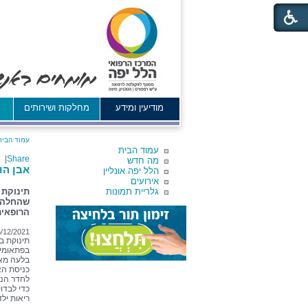
מודיעין ומידע
מחלקות ושירותים
א
עמוד הבית
עמוד הבית
|
Share
מה חדש
אבן הו
הלל יפה אונליין
אירועים
גלריית תמונות
תינוקת 
שהחלה ל
הרופאים ב
5/12/2021
תינוקת ב
בפתאומיו
בלעה מאכ
כניסת הא
לחדר הני
כדי לבדו
ריאות ילד