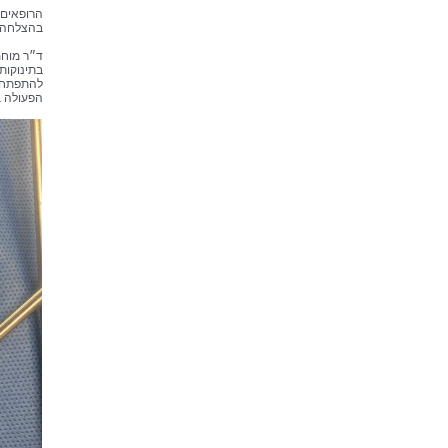
בהצלחה ו
ד״ר מוחמ
בתינוקות
להתפתח ד
הפעולה ב