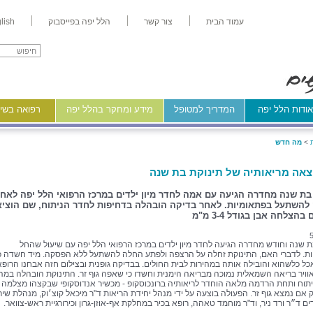
עמוד הבית
צור קשר
הלל יפה בפייסבוק
lish
ודות הלל יפה
המדריך למטופל
מידע ומחקר בהלל יפה
רפואה בשיר
>
מה חדש
צאה מריאותיה של תינוקת בת שנה
בת שנה מחדרה הגיעה עם אמה לחדר מיון ילדים במרכז הרפואי הלל יפה לאח
השתעל בפתאומיות. לאחר בדיקה הובהלה בדחיפות לחדר הניתוח, שם הוציא
הצלחה אבן בגודל 3-4 מ"מ
ת שנה וחודש מחדרה הגיעה לחדר מיון ילדים במרכז הרפואי הלל יפה עם שיעול שהחל
ת. לדברי האם, התינוקת זחלה על הרצפה ולפתע החלה להשתעל ללא הפסקה. מיד חשדה כ
ל כלשהוא והובילה אותה במהירות לבית החולים. בבדיקה גופנית ובצילום חזה אבחנו הרופא
וויר בריאה השמאלית נמוכה מבריאה הימנית וחשדו כי שאפה גוף זר. התינוקת הובהלה במה
תוח ותחת הרדמה מלאה הוחדר לריאותיה ברונכוסקופ - מכשיר אנדוסקופי שבקצהו מצלמה ז
ק אם נמצא גוף זר. הפעולה בוצעה על ידי מנהל יחידת הריאות ד"ר מיכאל קוצ׳וק, מנהלת שיר
ים ד״ר ורד ניר, וד"ר מוחמד טאהה, רופא בכיר במחלקת אף-אוזן-גרון וכירורגיית ראש-צוואר.