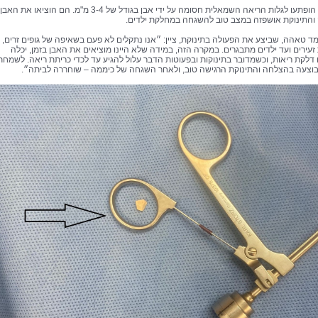
הרופאים הופתעו לגלות הריאה השמאלית חסומה על ידי אבן בגודל של 3-4 מ"מ. הם הוציאו את האבן
התינוקת אושפזה במצב טוב להשגחה במחלקת ילדים.
ד טאהה, שביצע את הפעולה בתינוקת, ציין: ״אנו נתקלים לא פעם בשאיפה של גופים זרים, 
 זעירים ועד ילדים מתבגרים. במקרה הזה, במידה שלא היינו מוציאים את האבן בזמן, יכלה
לקת ריאות, וכשמדובר בתינוקות ובפעוטות הדבר עלול להגיע עד לכדי כריתת ריאה. לשמחתנ
וצעה בהצלחה והתינוקת הרגישה טוב, ולאחר השגחה של כיממה – שוחררה לביתה״.