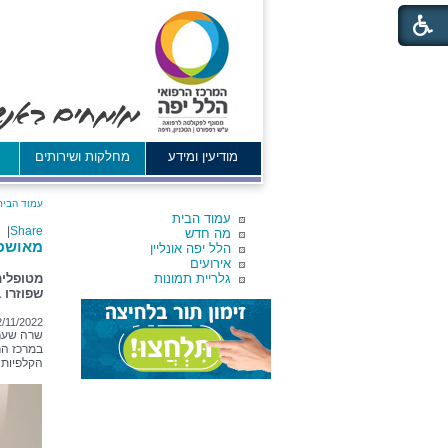
מודיעין ומידע
מחלקות ושירותים
א
עמוד הבית
עמוד הבית
|
Share
מה חדש
מאושפז
הלל יפה אונליין
אירועים
גלריית תמונות
מטופלים
שפוזרו 
2/11/2022
שרה שער 
במרכז הר
הקלפיות 