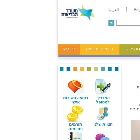
Eng
العربية
ות אישי
תורמים ותרומות
צרו קשר
ת
המדריך
רפואה בשירות
למטופל
אישי
ם. את
הצוות שלנו
תורמים
ותרומות