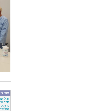
עוד ב"
הלל יפה
סבב מינ
פרויקט 
הגלישה 