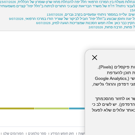
הלות מוצלח בין המרכז הרפואי הלל יפה להנהלת מחוז שרון-שומרון של הכללית,
15/07/2026
לעבור ניתוח? דו"ח של משרד הבריאות קובע כי התורים לניתוח ב"הלל יפה" קצרים משמעותית
15/
שים: עלייה במספר ניתוחי עפעפיים בקרב גברים,
13/07/2026
 יוגה וחוסן שבוצע ב"הלל יפה" הוביל לביקור של שגריר הודו במרכז הרפואי,
9/07/2026
קיץ כבר כאן: אלה חמש הסכנות שמצריכות הגעה למיון,
6/07/2026
? פחות, הרבה פחות,
2/07/2026
אתר זה עושה שימוש בקבצי עוגיות (Cookies) ובטכנולוגיות דומות, לרבות פיקסלים (Pixels),
ת תוכן להעדפת
המשתמש. חלק מהעוגיות והפיקסלים מופעלים ע"י ספקי שירות צד שלישי (Google Analytics,
וכו'), שעשויים לעבד מידע שאינו מזהה לרבות כתובת IP, נתוני דפדפן והרגלי גלישה,
ר או לחזור מהסכמתך
דפדפן). יש לשים לב כי
 מהשירותים באתר עלולים שלא לפעול
וש באתר
מפת אתר
הצהרת נגישות
חוק חופש המידע
ספר טלפונים
הפורומים שלנו