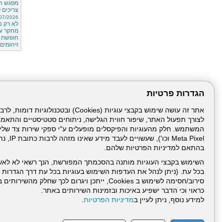
מפגש הנ
צריכים 
07/2026
לא רק נ
מחקר על
חופשת ה
זיהומים
הגדרות פרטיות
לצורך תפעול האתר, שיפור חווית הגלישה, ניתוחים סטטיסטיים והתאמ
Meta Pixel 
בהתאם למדיניות הפרטיות שלהם.
השימוש בקבצי העוגיות מותנה בהסכמתך המפורשת, הנך רשאי לא לאש
בכל עת. (ניתן לנהל את העדפות השימוש בעוגיות בכל עת דרך הגדרות ה
סירוב/חסימה לשימוש ב Cookies, ייתכן ויגרום לכך שחלק
כראוי וכי הדבר ישפיע באיכות ובזמינות השירותים באתר.
דרונט
למידע נוסף, ניתן לעיין ב
מדיניות הפרטיות
.
דיגיטל
-
בניית
עמוד הבית
תנאי שימ
אתרים,