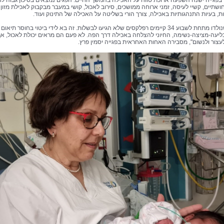
פגייה ישנה השפעה ארוכת טווח על האכילה בהמשך החיים. הפגים נמצאים בסיכון גבוה לח
ושתיים, קשיי לעיסה, זמני ארוחה ממושכים, סירוב לאכול, קושי במעבר מבקבוק לאכילת מזון 
ת, בעיות התנהגותיות באכילה, צורך הורי בשליטה על האכילה של התינוק ועוד.
"לפגים שנולדו מתחת לשבוע 34 קיימים רפלקסים שלא הגיעו לבשלות. זה בא לידי ביטוי בחוסר תיאום
בליעה-מציצה-נשימה, החיוני להצלחה באכילה דרך הפה. לא פעם הם מראים יכולת לאכול, אך
עצור ולנשום", מסבירה האחות האחראית בפגייה יסמין פרץ.