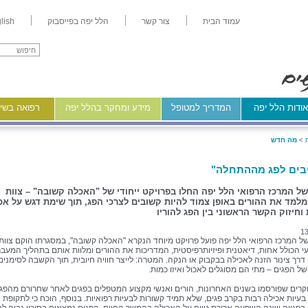
עמוד הבית
צור קשר
הלל יפה בפייסבוק
lish
ודות הלל יפה
המדריך למטופל
מידע ומחקר בהלל יפה
רפואה בשיר
>
מה חדש
בים לפג מההתחלה"
של המרכז הרפואי הלל יפה החלו בפרויקט ייחודי של "האכלה קשובה" – צוות
מלמד את ההורים באופן צמוד להיות קשובים לצרכי הפג, תוך שימת דגש על אכ
 וחיזוק הקשר הראשוני בין הפג להוריו
13
ל המרכז הרפואי הלל יפה פועל פרויקט מיוחד הנקרא "האכלה קשובה", במסגרתו הוקם צוות י
י הכולל אחות, דיאטנית ופיזיותרפיסטית, המדריכות את ההורים ומלוות אותם בתהליך המעבר
רך צינור הזנה לאכילה בבקבוק או הנקה. המטרה: לייצר חוויה חיובית, תוך הקשבה לסימנים
של הפגים – מתי הם מסוגלים לאכול ואיזו כמות.
קרים שפורסמו בשנים האחרונות, הורים ואנשי מקצוע המטפלים בפגים לאחר שחרורם מהפגי
 בעיות אכילה רבות בקרב פגים, שלא תמיד קשורות לבעיות רפואיות. בנוסף, הוכח כי לתקופת