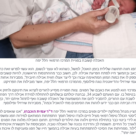
האכלה קשובה בפגיית המרכז הרפואי הלל יפה
פג חווה תחושה שלילית בזמן האוכל, למשל, כשהוא לא עוצר לנשום, הוא עשוי לפרש זאת כחו
כאב ובהמשך חייו לפתח הפרעת אכילה. לכן, חשוב כבר מההתנסות הראשונה, להיות קשובים
ספק לו את כמות המזון המתאימה עבורו וכך לייצר אצלו חווית אכילה חיובית", מסבירות אחות
מי שירזילי והדיאטנית נוגה פילוסוף, מהמרכז הרפואי הלל יפה, אשר מובילות את הפרויקט.
המרכזי הוא למנוע את כאבם של הפגים. צוות הפגייה מסייע להורים לקרוא את תינוקם ולחזק א
ביטחונם בטיפול בו. עם הגעתם לשבוע 34, נבחנת יכולתם ובשלותם להתחלת למידת אכילה דרך הפה.
 לשבת עם ההורים, להסביר להם את המשמעות של האכלה קשובה ואף לתרגל איתם יחד, כך
ו הביתה הם כבר ידעו לזהות את הסימנים מתי להאכיל וכמה", מסבירות שירזילי ופילוסוף.
מציין מנהל מחלקת יילודים ופגים במרכז הרפואי הלל יפה
ד"ר עמית הוכברג
, "אנו שואפים ל
ליסטי הכולל טיפול רפואי מציל חיים ולצדו טיפול תומך התפתחות המותאם למידות הפג ומשפח
א לידי ביטוי כבר בתחילת החיים וילווה את הילודים לעתידם. תחום האכילה מלווה את הפגים
לאורך כל החיים. תשומת לב והדרכה נכונה של האכלה טובה, המבוססת על תקשורת איכותית 
לוד, מפחיתות את הסיכוי להתפתחות בעיות אכילה בהמשך חייו של הפג ומעניקות לו איכות ח
אה יותר".