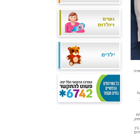
ויה
ת
תת
תו,
בין
יים