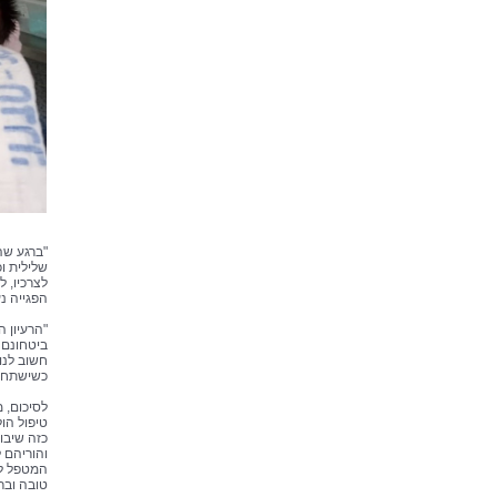
"ברגע שה
שלילית ו
לצרכיו, ל
הפגייה נע
"הרעיון 
חשוב לנו
כשישתחרר
לסיכום, 
טיפול הו
כזה שיבו
והוריהם 
המטפל לי
טובה וברי