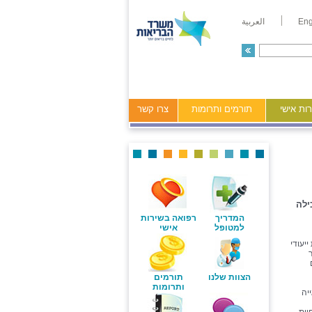
Eng
العربية
ות אישי
תורמים ותרומות
צרו קשר
ילה
המדריך
רפואה בשירות
למטופל
אישי
יעודי
הצוות שלנו
תורמים
ותרומות
יה