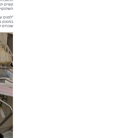
ההאכלה ב
קשיים תח
השתנקויו
במנגנון 
שוכחים ל