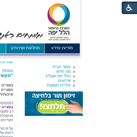
מודיעין ומידע
מחלקות ושירותים
א
עמוד הבית
עמוד הבית
|
Share
מה חדש
"מקשי
הלל יפה אונליין
אירועים
גלריית תמונות
בפגייה 
הפגייה 
איכותית
/03/2023
בפגייה
ש
רב-מקצוע
מהאכלה ד
העדינים 
על פי מח
דיווחו על