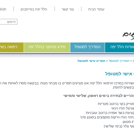
עמוד הבית
צור קשר
הלל יפה בפייסבוק
lish
ודות הלל יפה
המדריך למטופל
מידע ומחקר בהלל יפה
רפואה בשיר
>
המדריך למטופל
>
תפריט אישי למטופל
אישי למטופל
ירות במרכז הרפואי הלל יפה אנו מציעים תפריט בו מבחר מנות. בבקשה מסרו לאחות את 
שים להזמין.
הריים לבחירה בימים ראשון, שלישי וחמישי
טייק בקר ברוטב פטריות
ניצל הודו וינאי
ציצת בשר אפויה ברוטב עגבניות
תחי הודו וירקות מוקפצים בסגנון סיני
ג מטוגן
וף צלוי (בימי שלישי)