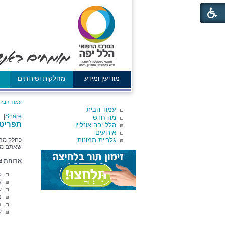
מודיעין ומידע
מחלקות ושירותים
א
עמוד הבית
עמוד הבית
|
Share
מה חדש
תפריט 
הלל יפה אונליין
אירועים
גלריית תמונות
כחלק מהש
שאתם מבק
ארוחת צ
ס
ש
ק
נ
ד
ע