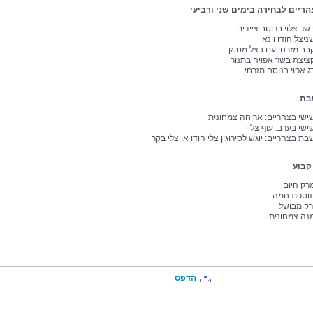
ריים לבחירה בימים שני ורביעי
שר צלוי ברוטב ציידים
ניצל הודו וינאי
בב מזרחי עם בצל מטוגן
ציצת בשר אפויה בתנור
ג אפוי בנוסח מזרחי
בת
ישי בצהריים: ארוחה צמחונית
ישי בערב: עוף צלוי
בת בצהריים: יוגש לסירוגין צלי הודו או צלי בקר
קבוע
רק היום
וספת חמה
רק מבושל
נה צמחונית
הדפס