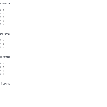
ארוחת צה
ב
ש
ק
ק
ד
שישי וש
ש
ש
ש
מוגשים 
מ
ת
י
מ
בתאבון!