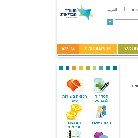
Eng
العربية
ות אישי
תורמים ותרומות
צרו קשר
המנה
המדריך
רפואה בשירות
למטופל
אישי
הצוות שלנו
תורמים
ותרומות