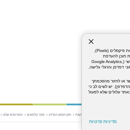
אתר זה עושה שימוש בקבצי עוגיות (Cookies) ובטכנולוגיות דומות, לרבות פיקסלים (Pixels),
ת תוכן להעדפת
המשתמש. חלק מהעוגיות והפיקסלים מופעלים ע"י ספקי שירות צד שלישי (Google Analytics,
וכו'), שעשויים לעבד מידע שאינו מזהה לרבות כתובת IP, נתוני דפדפן והרגלי גלישה,
ר או לחזור מהסכמתך
דפדפן). יש לשים לב כי
 מהשירותים באתר עלולים שלא לפעול
וש באתר
מפת אתר
הצהרת נגישות
חוק חופש המידע
ספר טלפונים
הפורומים שלנו
מדיניות פרטיות