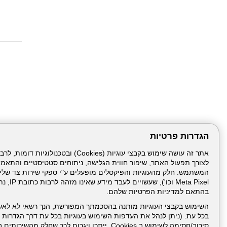
הגדרות פרטיות
לצורך תפעול האתר, שיפור חווית הגלישה, ניתוחים סטטיסטיים והתאמ
דרונט
דיגיטל
-
Meta Pixel 
בניית
בהתאם למדיניות הפרטיות שלהם.
עמוד הבית
תנאי שימ
אתרים,
בניית
השימוש בקבצי העוגיות מותנה בהסכמתך המפורשת, הנך רשאי לא לאש
אתרי
בכל עת. (ניתן לנהל את העדפות השימוש בעוגיות בכל עת דרך הגדרות ה
ניהול תכנים:
וורדפרס,
בניית
סירוב/חסימה לשימוש ב Cookies, ייתכן ויגרום לכך שחלק