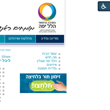
מודיעין ומידע
מחלקות ושירותים
א
עמוד הבית
עמוד הבית
|
Share
מה חדש
ליבל יר
הלל יפה אונליין
אירועים
גלריית תמונות
ר
בע
ב
ה
נ
ר
א
ת
ו
ג