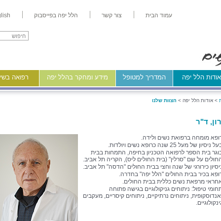
עמוד הבית
צור קשר
הלל יפה בפייסבוק
lish
ודות הלל יפה
המדריך למטופל
מידע ומחקר בהלל יפה
רפואה בשיר
>
אודות הלל יפה >
הצוות שלנו
ון, ד"ר
ופא מומחה ברפואת נשים ולידה.
ל ניסיון של מעל 25 שנה כרופא נשים ויולדות.
וגר בית הספר לרפואה הטכניון בחיפה, התמחות בבית
חולים על שם "סרלין" (בית החולים ליס), הקריה תל אביב.
יסיון כירורגי של שנה וחצי בבית החולים "הדסה" תל אביב.
ופא בכיר בבית החולים "הלל יפה" בחדרה.
חראי מרפאת נשים כללית בבית החולים.
חומי טיפול: ניתוחים גניקולוגיים בגישה פתוחה
אנדוסקופית, ניתוחים נרתיקיים, ניתוחים קיסריים, מעקבים
ינקולוגיים.