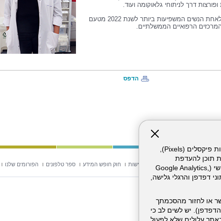
ופורצות דרך לניתוחי גלאוקומה ועוד.
נבחרה לאחת הנשים המשפיעות ביותר לשנת 2022 מטעם
מרכזים הרפואיים הממשלתיים.
הדפס
אתר זה עושה שימוש בקבצי עוגיות (Cookies) ובטכנולוגיות דומות, לרבות פיקסלים (Pixels),
ת תוכן להעדפת
וש באתר
מפת אתר
הצהרת נגישות
חוק חופש המידע
ספר טלפונים
הפורומים שלנו
המשתמש. חלק מהעוגיות והפיקסלים מופעלים ע"י ספקי שירות צד שלישי (Google Analytics,
וכו'), שעשויים לעבד מידע שאינו מזהה לרבות כתובת IP, נתוני דפדפן והרגלי גלישה,
ר או לחזור מהסכמתך
דפדפן). יש לשים לב כי
 מהשירותים באתר עלולים שלא לפעול