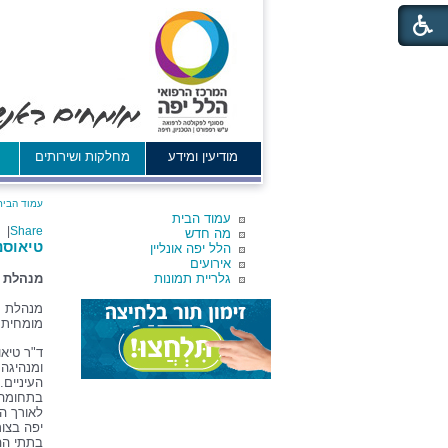
מודיעין ומידע
מחלקות ושירותים
א
עמוד הבית
עמוד הבית
|
Share
מה חדש
טיאוסנ
הלל יפה אונליין
אירועים
גלריית תמונות
מנהלת מ
מנהלת מחלק
מומחית 
ד"ר טיאו
ומנהיגה
העיניים
בתחומה,
לאורך ה
יפה בצו
בתתי הה