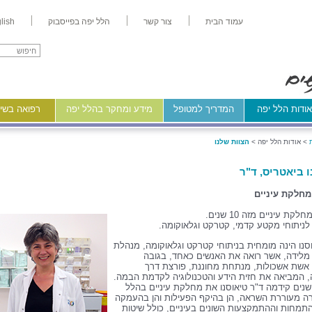
עמוד הבית
צור קשר
הלל יפה בפייסבוק
lish
ודות הלל יפה
המדריך למטופל
מידע ומחקר בהלל יפה
רפואה בשיר
>
אודות הלל יפה >
הצוות שלנו
ו ביאטריס, ד"ר
חלקת עיניים
ת עיניים מזה 10 שנים.
לניתוחי מקטע קדמי, קטרקט וגלאוקומה.
סנו הינה מומחית בניתוחי קטרקט וגלאוקומה, מנהלת
 מלידה, אשר רואה את האנשים כאחד, בגובה
. אשת אשכולות, מנתחת מחוננת, פורצת דרך
 המביאה את חזית הידע והטכנולוגיה לקדמת הבמה.
שנים קידמה ד"ר טיאוסנו את מחלקת עיניים בהלל
רה מעוררת השראה, הן בהיקף הפעילות והן בהעמקה
תמחות וההתמקצעות השונים בעיניים, כולל שיטות