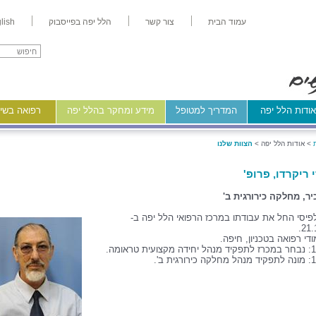
עמוד הבית
צור קשר
הלל יפה בפייסבוק
lish
ודות הלל יפה
המדריך למטופל
מידע ומחקר בהלל יפה
רפואה בשיר
>
אודות הלל יפה >
הצוות שלנו
 ריקרדו, פרופ'
יר, מחלקה כירורגית ב'
פיסי החל את עבודתו במרכז הרפואי הלל יפה ב-
21.
ודי רפואה בטכניון, חיפה.
טראומה.
ית ב'.