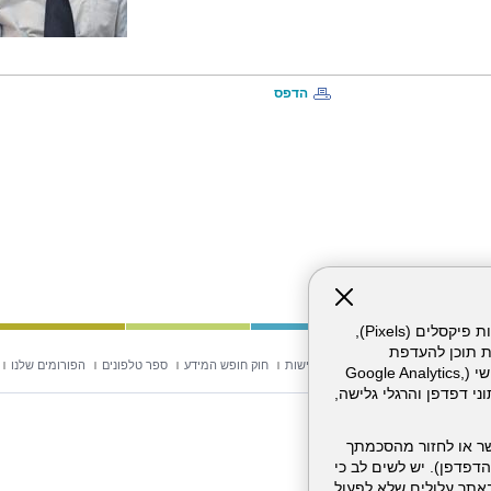
הדפס
אתר זה עושה שימוש בקבצי עוגיות (Cookies) ובטכנולוגיות דומות, לרבות פיקסלים (Pixels),
ת תוכן להעדפת
וש באתר
מפת אתר
הצהרת נגישות
חוק חופש המידע
ספר טלפונים
הפורומים שלנו
המשתמש. חלק מהעוגיות והפיקסלים מופעלים ע"י ספקי שירות צד שלישי (Google Analytics,
וכו'), שעשויים לעבד מידע שאינו מזהה לרבות כתובת IP, נתוני דפדפן והרגלי גלישה,
ר או לחזור מהסכמתך
דפדפן). יש לשים לב כי
 מהשירותים באתר עלולים שלא לפעול