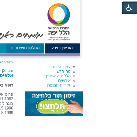
מודיעין ומידע
מחלקות ושירותים
א
עמוד הבית
עמוד הבית
|
Share
מה חדש
אלפיסי
הלל יפה אונליין
אירועים
גלריית תמונות
רופא בכ
פרופ' אל
11.1982.
בוגר לימ
1.5.1996: נבחר במכרז לתפקיד מנהל יחידה מקצועית 
1.8.1999: מונה לתפקיד מנהל מחלקה כירורג