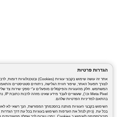
הגדרות פרטיות
לצורך תפעול האתר, שיפור חווית הגלישה, ניתוחים סטטיסטיים והתאמ
דרונט
דיגיטל
-
Meta Pixel 
בניית
בהתאם למדיניות הפרטיות שלהם.
עמוד הבית
תנאי שימ
אתרים,
בניית
השימוש בקבצי העוגיות מותנה בהסכמתך המפורשת, הנך רשאי לא לאש
אתרי
בכל עת. (ניתן לנהל את העדפות השימוש בעוגיות בכל עת דרך הגדרות ה
ניהול תכנים:
וורדפרס,
בניית
סירוב/חסימה לשימוש ב Cookies, ייתכן ויגרום לכך שחלק