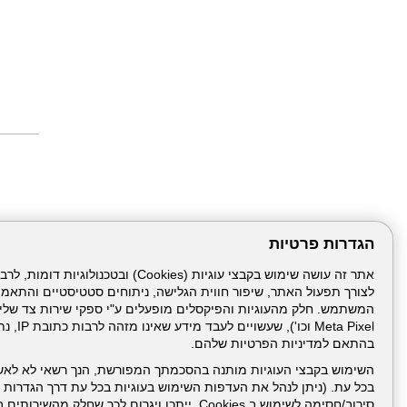
הגדרות פרטיות
לצורך תפעול האתר, שיפור חווית הגלישה, ניתוחים סטטיסטיים והתאמ
דרונט
דיגיטל
-
Meta Pixel 
בניית
בהתאם למדיניות הפרטיות שלהם.
עמוד הבית
תנאי שימ
אתרים,
בניית
השימוש בקבצי העוגיות מותנה בהסכמתך המפורשת, הנך רשאי לא לאש
אתרי
בכל עת. (ניתן לנהל את העדפות השימוש בעוגיות בכל עת דרך הגדרות ה
ניהול תכנים:
וורדפרס,
בניית
סירוב/חסימה לשימוש ב Cookies, ייתכן ויגרום לכך שחלק