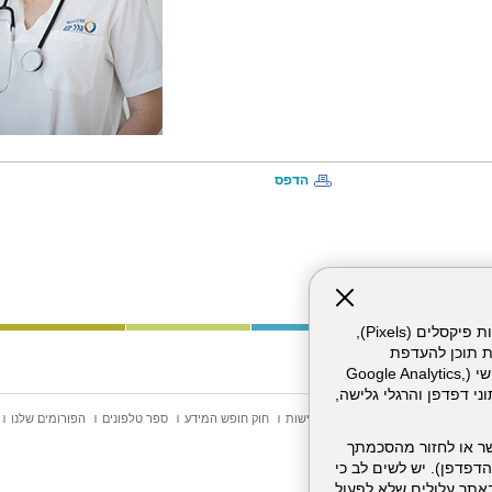
הדפס
אתר זה עושה שימוש בקבצי עוגיות (Cookies) ובטכנולוגיות דומות, לרבות פיקסלים (Pixels),
ת תוכן להעדפת
המשתמש. חלק מהעוגיות והפיקסלים מופעלים ע"י ספקי שירות צד שלישי (Google Analytics,
וכו'), שעשויים לעבד מידע שאינו מזהה לרבות כתובת IP, נתוני דפדפן והרגלי גלישה,
וש באתר
מפת אתר
הצהרת נגישות
חוק חופש המידע
ספר טלפונים
הפורומים שלנו
ר או לחזור מהסכמתך
דפדפן). יש לשים לב כי
 מהשירותים באתר עלולים שלא לפעול