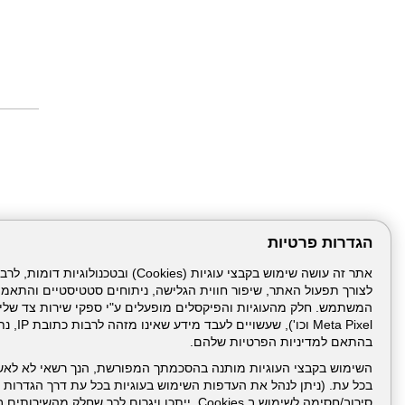
הגדרות פרטיות
לצורך תפעול האתר, שיפור חווית הגלישה, ניתוחים סטטיסטיים והתאמ
דרונט
דיגיטל
-
Meta Pixel 
בניית
בהתאם למדיניות הפרטיות שלהם.
עמוד הבית
תנאי שימ
אתרים,
בניית
השימוש בקבצי העוגיות מותנה בהסכמתך המפורשת, הנך רשאי לא לאש
אתרי
בכל עת. (ניתן לנהל את העדפות השימוש בעוגיות בכל עת דרך הגדרות ה
ניהול תכנים:
וורדפרס,
בניית
סירוב/חסימה לשימוש ב Cookies, ייתכן ויגרום לכך שחלק