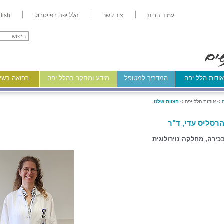
עמוד הבית
צור קשר
הלל יפה בפייסבוק
lish
ודות הלל יפה
המדריך למטופל
מידע ומחקר בהלל יפה
רפואה בשיר
>
אודות הלל יפה >
הצוות שלנו
רסליס עדי, ד"ר
כירה, מחלקה נוירולוגית