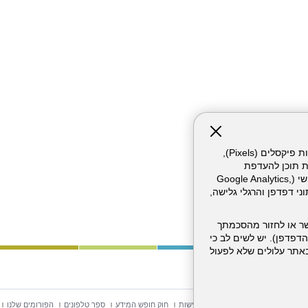
אתר זה עושה שימוש בקבצי עוגיות (Cookies) ובטכנולוגיות דומות, לרבות פיקסלים (Pixels),
ת תוכן להעדפת
המשתמש. חלק מהעוגיות והפיקסלים מופעלים ע"י ספקי שירות צד שלישי (Google Analytics,
וכו'), שעשויים לעבד מידע שאינו מזהה לרבות כתובת IP, נתוני דפדפן והרגלי גלישה,
ר או לחזור מהסכמתך
דפדפן). יש לשים לב כי
 מהשירותים באתר עלולים שלא לפעול
וש באתר
מפת אתר
הצהרת נגישות
חוק חופש המידע
ספר טלפונים
הפורומים שלנו