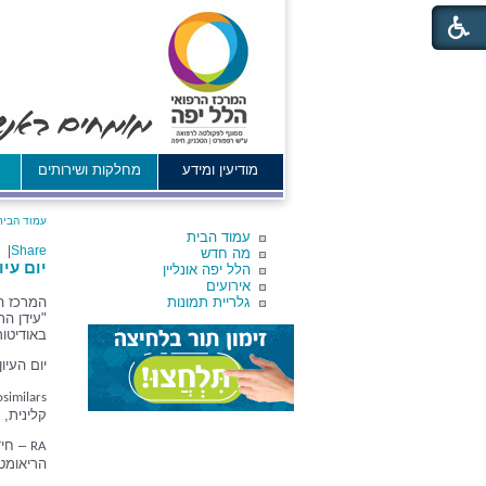
מודיעין ומידע
מחלקות ושירותים
א
עמוד הבית
עמוד הבית
|
Share
מה חדש
יום עי
הלל יפה אונליין
אירועים
גלריית תמונות
המרכז הר
באודיטור
יום העיו
osimilars
קלינית,
– חי
RA
הריאומטו