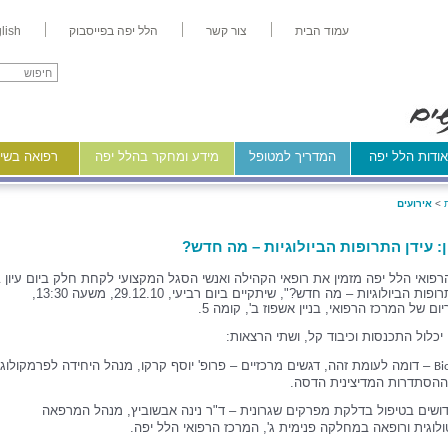
עמוד הבית
צור קשר
הלל יפה בפייסבוק
lish
ודות הלל יפה
המדריך למטופל
מידע ומחקר בהלל יפה
רפואה בשיר
>
אירועים
ון: עידן התרופות הביולוגיות – מה חדש?
פואי הלל יפה מזמין את רופאי הקהילה ואנשי הסגל המקצועי לקחת חלק ביום עיון 
"עידן התרופות הביולוגיות – מה חדש?", שיתקיים ביום רביעי, 29.12.10, משעה 13:30,
יום של המרכז הרפואי, בניין אשפוז ב', קומה 5.
ן יכלול התכנסות וכיבוד קל, ושתי הרצאות:
– דומה לעומת זהה, דגשים מרכזיים – פרופ' יוסף קרקו, מנהל היחידה לפרמקולוגי
Bi
 ההסתדרות המדיצינית הדסה.
דושים בטיפול בדלקת מפרקים שגרונית – ד"ר נינה אבשוביץ, מנהל המרפאה
לוגית ורופאה במחלקה פנימית ג', המרכז הרפואי הלל יפה.