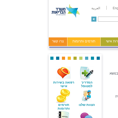
Eng
العربية
ות אישי
תורמים ותרומות
צרו קשר
בנושא
המדריך
רפואה בשירות
למטופל
אישי
ה
הצוות שלנו
תורמים
ותרומות