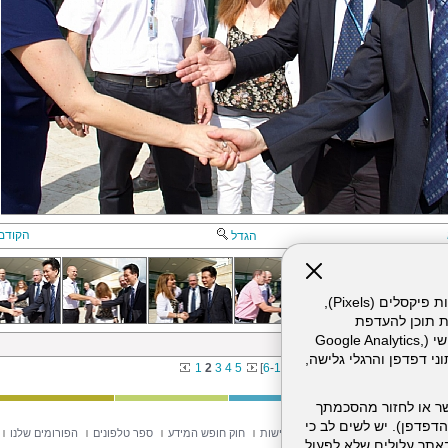
הקודם
הגדל
אתר זה עושה שימוש בקבצי עוגיות (Cookies) ובטכנולוגיות דומות, לרבות פיקסלים (Pixels),
ת תוכן להעדפת
המשתמש. חלק מהעוגיות והפיקסלים מופעלים ע"י ספקי שירות צד שלישי (Google Analytics,
לחת מסין 5.8.14
וכו'), שעשויים לעבד מידע שאינו מזהה לרבות כתובת IP, נתוני דפדפן והרגלי גלישה,
1
2
3
4
5
[
6
-
10
]
ר או לחזור מהסכמתך
דפדפן). יש לשים לב כי
וש באתר
מפת אתר
הצהרת נגישות
חוק חופש המידע
ספר טלפונים
הפורומים שלנו
 מהשירותים באתר עלולים שלא לפעול