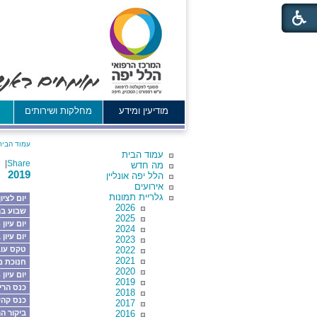
מודיעין ומידע
מחלקות ושירותים
א
עמוד הבית
עמוד הבית
|
Share
מה חדש
2019
הלל יפה אונליין
אירועים
גלריית תמונות
יום לצי
2026
שבוע בר
2025
יום עיון
2024
יום עיון
2023
2022
טקס עוב
2021
חנוכת 
2020
יום עיון
2019
כנס הריו
2018
כנס קהיל
2017
2016
ביקור ה