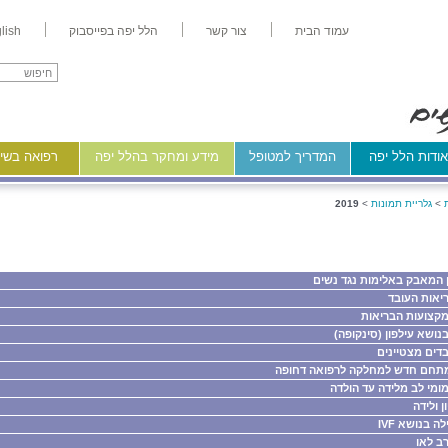
עמוד הבית
צור קשר
הלל יפה בפייסבוק
lish
ודות הלל יפה
המדריך למטופל
מידע ומחקר בהלל יפה
רפואה בשיר
>
גלריית תמונות
>
2019
ון המאבק באלימות נגד נשים
יאות העובד
 מקצועות הבריאות
 בנושא עילפון (סינקופה)
דים מצטיינים
מתחם חדש למחלקה לרפואה דחופה
 מומי לב מלידה עד הולדה
ן ולידה
ה בנושא IVF
רב לאו