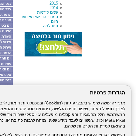
2015
כנס אול
2014
ערב הוק
שנים קודמות
הרמת כו
המרכז הרפואי מאז ועד
חנוכת ה
היום
נוסטלגיה
יום בטי
הפנינג 
סעודת א
אירוע ל
אירוע ח
הרמת כו
יום המח
פתיחת 
יום האח
טקס סיו
כנס חולי D
מפגש סיכו
גיבורי 
הגדרות פרטיות
טקס הענ
הפנינג ה
מפגש רא
לצורך תפעול האתר, שיפור חווית הגלישה, ניתוחים סטטיסטיים והתאמ
יום אור
יום עיון
Meta Pixel 
יום עיו
בהתאם למדיניות הפרטיות שלהם.
ט"ו בש
השימוש בקבצי העוגיות מותנה בהסכמתך המפורשת, הנך רשאי לא לאש
ערב השק