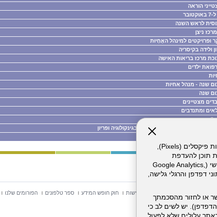
ייני הוראה
טובר
סית לראש השנה
רכז ניצן
 ופרויקטים למינהל האֲחָיוּת
ן ולידה בקיסריה
כת מרכז בריאות האישה
 רפואת ילדים
יות
ום שנה - מנהל אחיות
ום שנה
דים מצטיינים
אים ומתנדבים
ט"ו בשבט
נים, מגמות וטכנולוגיות חדשניות בגינקולוגיה ופריון
ראי משמרת
אתר זה עושה שימוש בקבצי עוגיות (Cookies) ובטכנולוגיות דומות, לרבות פיקסלים (Pixels),
ת תוכן להעדפת
המשתמש. חלק מהעוגיות והפיקסלים מופעלים ע"י ספקי שירות צד שלישי (Google Analytics,
וכו'), שעשויים לעבד מידע שאינו מזהה לרבות כתובת IP, נתוני דפדפן והרגלי גלישה,
וש באתר
מפת אתר
הצהרת נגישות
חוק חופש המידע
ספר טלפונים
הפורומים שלנו
ר או לחזור מהסכמתך
דפדפן). יש לשים לב כי
 מהשירותים באתר עלולים שלא לפעול