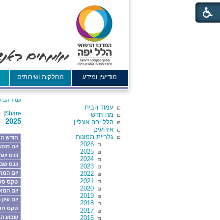
מודיעין ומידע
מחלקות ושירותים
א
עמוד הבית
עמוד הבית
|
Share
מה חדש
2025
הלל יפה אונליין
אירועים
גלריית תמונות
חודש ה
2026
יום מנה
2025
כנס יוג
2024
כנס שבץ
2023
2022
יום המח
2021
טקס סטא
2020
יום המא
2019
יום עיון 
2018
טקס חנו
2017
2016
שבוע הב