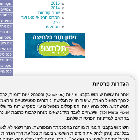
2015
טקס מצט
2014
שנתיים ל-7 באוק
שנים קודמות
הרמת כו
המרכז הרפואי מאז ועד
פתיחת מ
היום
נוסטלגיה
יום מחקר
כנס הריו
טקס חנו
יום עיון
יום האח
כנס סיכ
כנס סיכ
טקס עוב
כנס גמל
נטיעות 
הגדרות פרטיות
כנס עדכו
כנס אח
לצורך תפעול האתר, שיפור חווית הגלישה, ניתוחים סטטיסטיים והתאמ
דרונט
Meta Pixel 
דיגיטל
-
בהתאם למדיניות הפרטיות שלהם.
בניית
עמוד הבית
תנאי שימ
אתרים,
השימוש בקבצי העוגיות מותנה בהסכמתך המפורשת, הנך רשאי לא לאש
בניית
בכל עת. (ניתן לנהל את העדפות השימוש בעוגיות בכל עת דרך הגדרות ה
אתרי
ניהול תכנים:
וורדפרס,
סירוב/חסימה לשימוש ב Cookies, ייתכן ויגרום לכך שחלק