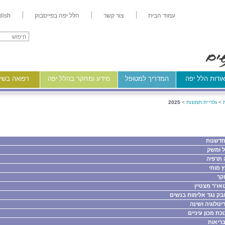
עמוד הבית
צור קשר
הלל יפה בפייסבוק
lish
ודות הלל יפה
המדריך למטופל
מידע ומחקר בהלל יפה
רפואה בשיר
>
גלריית תמונות
>
2025
חדשנות
ל ומשק
ה תרפיה
 מוחי
קר
ז'ר מצטיין
בק נגד אלימות בנשים
רינולוגיה ושינה
כת מכון עיניים
ריאות