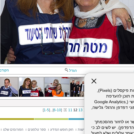
הקודם
הגדל
אתר זה עושה שימוש בקבצי עוגיות (Cookies) ובטכנולוגיות דומות, לרבות פיקסלים (Pixels),
ת תוכן להעדפת
המשתמש. חלק מהעוגיות והפיקסלים מופעלים ע"י ספקי שירות צד שלישי (Google Analytics,
וע ביולוגי חריג 26.11.14
וכו'), שעשויים לעבד מידע שאינו מזהה לרבות כתובת IP, נתוני דפדפן והרגלי גלישה,
[
1
-
5
]
...
[
6
-
10
]
11
12
13
14
15
ר או לחזור מהסכמתך
דפדפן). יש לשים לב כי
וש באתר
מפת אתר
הצהרת נגישות
חוק חופש המידע
ספר טלפונים
הפורומים שלנו
 מהשירותים באתר עלולים שלא לפעול