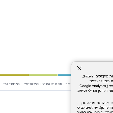
אתר זה עושה שימוש בקבצי עוגיות (Cookies) ובטכנולוגיות דומות, לרבות פיקסלים (Pixels),
ת תוכן להעדפת
וש באתר
מפת אתר
הצהרת נגישות
חוק חופש המידע
ספר טלפונים
הפורומים שלנו
המשתמש. חלק מהעוגיות והפיקסלים מופעלים ע"י ספקי שירות צד שלישי (Google Analytics,
וכו'), שעשויים לעבד מידע שאינו מזהה לרבות כתובת IP, נתוני דפדפן והרגלי גלישה,
ר או לחזור מהסכמתך
דפדפן). יש לשים לב כי
 מהשירותים באתר עלולים שלא לפעול