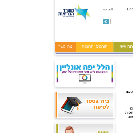
Eng
العربية
ות אישי
תורמים ותרומות
צרו קשר
מטעם
ז
חסות
טעם