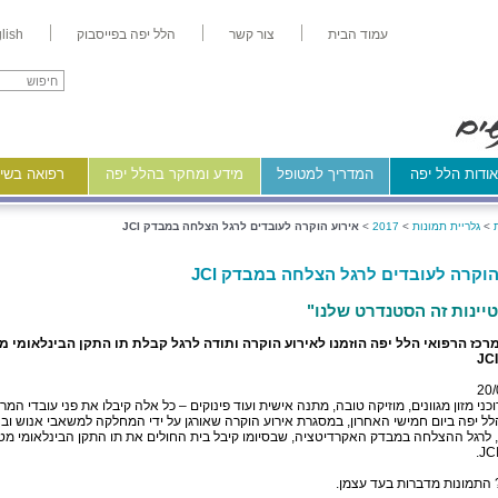
עמוד הבית
צור קשר
הלל יפה בפייסבוק
lish
ודות הלל יפה
המדריך למטופל
מידע ומחקר בהלל יפה
רפואה בשיר
>
גלריית תמונות
>
2017
>
אירוע הוקרה לעובדים לרגל הצלחה במבדק JCI
הוקרה לעובדים לרגל הצלחה במבדק JCI
טיינות זה הסטנדרט שלנו"
רכז הרפואי הלל יפה הוזמנו לאירוע הוקרה ותודה לרגל קבלת תו התקן הבינלאומי 
20/
וכני מזון מגוונים, מוזיקה טובה, מתנה אישית ועוד פינוקים – כל אלה קיבלו את פני עובדי המרכ
לל יפה ביום חמישי האחרון, במסגרת אירוע הוקרה שאורגן על ידי המחלקה למשאבי אנוש וב
לרגל ההצלחה במבדק האקרדיטציה, שבסיומו קיבל בית החולים את תו התקן הבינלאומי מ
 התמונות מדברות בעד עצמן.