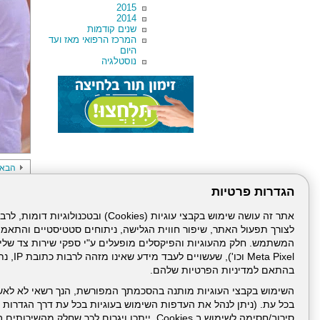
2015
2014
שנים קודמות
המרכז הרפואי מאז ועד
היום
נוסטלגיה
הבא
הגדרות פרטיות
לצורך תפעול האתר, שיפור חווית הגלישה, ניתוחים סטטיסטיים והתאמ
Meta Pixel 
בהתאם למדיניות הפרטיות שלהם.
דרונט
השימוש בקבצי העוגיות מותנה בהסכמתך המפורשת, הנך רשאי לא לאש
דיגיטל
בכל עת. (ניתן לנהל את העדפות השימוש בעוגיות בכל עת דרך הגדרות ה
-
סירוב/חסימה לשימוש ב Cookies, ייתכן ויגרום לכך שחלק
בניית