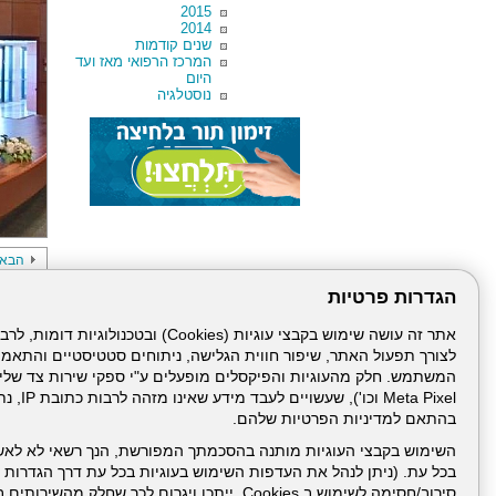
2015
2014
שנים קודמות
המרכז הרפואי מאז ועד
היום
נוסטלגיה
הבא
הגדרות פרטיות
לצורך תפעול האתר, שיפור חווית הגלישה, ניתוחים סטטיסטיים והתאמ
Meta Pixel 
בהתאם למדיניות הפרטיות שלהם.
דרונט
השימוש בקבצי העוגיות מותנה בהסכמתך המפורשת, הנך רשאי לא לאש
דיגיטל
בכל עת. (ניתן לנהל את העדפות השימוש בעוגיות בכל עת דרך הגדרות ה
-
סירוב/חסימה לשימוש ב Cookies, ייתכן ויגרום לכך שחלק
בניית