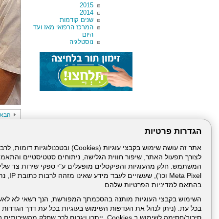
2015
2014
שנים קודמות
המרכז הרפואי מאז ועד
היום
נוסטלגיה
הבא
הגדרות פרטיות
לצורך תפעול האתר, שיפור חווית הגלישה, ניתוחים סטטיסטיים והתאמ
Meta Pixel 
בהתאם למדיניות הפרטיות שלהם.
דרונט
השימוש בקבצי העוגיות מותנה בהסכמתך המפורשת, הנך רשאי לא לאש
דיגיטל
בכל עת. (ניתן לנהל את העדפות השימוש בעוגיות בכל עת דרך הגדרות ה
-
סירוב/חסימה לשימוש ב Cookies, ייתכן ויגרום לכך שחלק
בניית