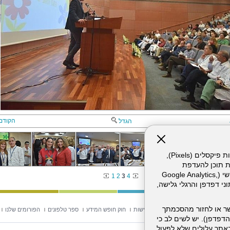
הקודם
הגדל
אתר זה עושה שימוש בקבצי עוגיות (Cookies) ובטכנולוגיות דומות, לרבות פיקסלים (Pixels),
ת תוכן להעדפת
המשתמש. חלק מהעוגיות והפיקסלים מופעלים ע"י ספקי שירות צד שלישי (Google Analytics,
1
2
3
4
וכו'), שעשויים לעבד מידע שאינו מזהה לרבות כתובת IP, נתוני דפדפן והרגלי גלישה,
ר או לחזור מהסכמתך
וש באתר
מפת אתר
הצהרת נגישות
חוק חופש המידע
ספר טלפונים
הפורומים שלנו
דפדפן). יש לשים לב כי
 מהשירותים באתר עלולים שלא לפעול