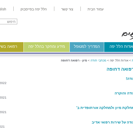
עמוד הבית
צור קשר
הלל יפה בפייסבוק
lish
ודות הלל יפה
המדריך למטופל
מידע ומחקר בהלל יפה
רפואה בשיר
>
אודות הלל יפה >
מכתבי תודה
>
מיון - רפואה דחופה
 רפואה דחופה
דה!
/2022
דה והוקרה
/2021
חלקת מיון ולמחלקה אורתופדית ב'
/2021
דה על שירות רפואי אדיב
021