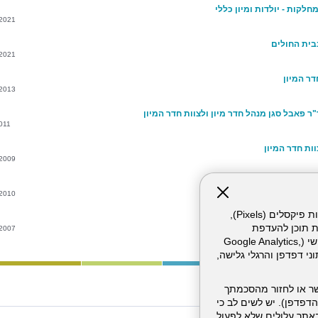
חלקות - יולדות ומיון כללי
/2021
בית החולים
/2021
ר המיון
/2013
ר פאבל סגן מנהל חדר מיון ולצוות חדר המיון
011
ות חדר המיון
/2009
רכה לצוות חדר מיון
/2010
אתר זה עושה שימוש בקבצי עוגיות (Cookies) ובטכנולוגיות דומות, לרבות פיקסלים (Pixels),
ון
ת תוכן להעדפת
/2007
המשתמש. חלק מהעוגיות והפיקסלים מופעלים ע"י ספקי שירות צד שלישי (Google Analytics,
וכו'), שעשויים לעבד מידע שאינו מזהה לרבות כתובת IP, נתוני דפדפן והרגלי גלישה,
ר או לחזור מהסכמתך
דפדפן). יש לשים לב כי
 מהשירותים באתר עלולים שלא לפעול